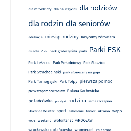
dla rodziców
dla młoidzieży
dla nauczycieli
dla rodzin
dla seniorów
miesiąc rodziny
nasycamy zdrowiem
edukacja
Parki ESK
park grabiszyński
osiedla
parki
OzN
Park Leśnicki
Park Południowy
Park Staszica
Park Strachociński
park słoneczny na gaju
pierwsza pomoc
Park Tarnogajski
Park Tołpy
Polana Karłowicka
pierwszapomocwroclaw
rodzina
potańcówka
serce szczepina
praktyki
sport
wapp
Skwer de Veuster
szkolenie
taniec
ukraina
wolontariat
wROCŁAW
wcrs
weekend
wrocławska potańcówka
wromigrant
za darmo