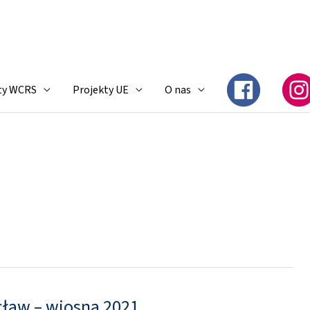
ty WCRS
Projekty UE
O nas
ław – wiosna 2021