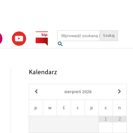
Search
for:
Szukaj
Kalendarz
sierpień
2026
p
w
ś
c
p
s
n
1
2