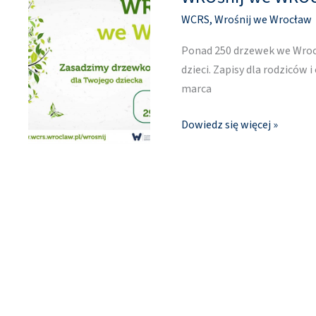
we
WCRS
,
Wrośnij we Wrocław
WROcław
–
Ponad 250 drzewek we Wroc
wiosna
dzieci. Zapisy dla rodziców 
2021
marca
Dowiedz się więcej »