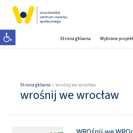
Przejdź
do
treści
Otwórz pasek narzędzi
Strona główna
Wybrane projek
Strona główna
wrośnij we wrocław
wrośnij we wrocław
WROśnij we WROc
WROśnij