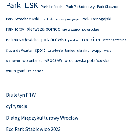
Parki ESK
Park Leśnicki
Park Południowy
Park Staszica
Park Tarnogajski
Park Strachociński
park słoneczny na gaju
pierwsza pomoc
Park Tołpy
pierwszapomocwroclaw
rodzina
potańcówka
Polana Karłowicka
serce szczepina
praktyki
sport
wapp
Skwer de Veuster
szkolenie
taniec
wcrs
ukraina
wolontariat
wROCŁAW
wrocławska potańcówka
weekend
wromigrant
za darmo
Biuletyn PTW
cyfryzacja
Dialog Międzykulturowy Wrocław
Eco Park Stabłowice 2023