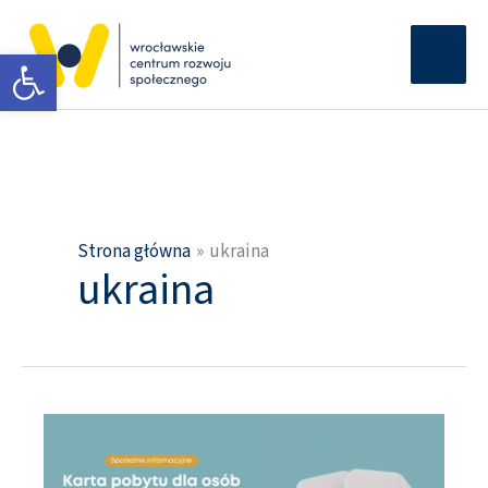
Przejdź
Głów
do
Otwórz pasek narzędzi
men
treści
Strona główna
ukraina
ukraina