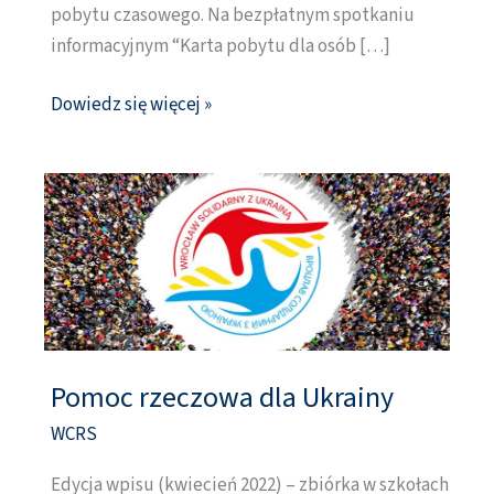
pobytu czasowego. Na bezpłatnym spotkaniu
informacyjnym “Karta pobytu dla osób […]
Dowiedz się więcej »
Pomoc rzeczowa dla Ukrainy
Pomoc
rzeczowa
WCRS
dla
Edycja wpisu (kwiecień 2022) – zbiórka w szkołach
Ukrainy