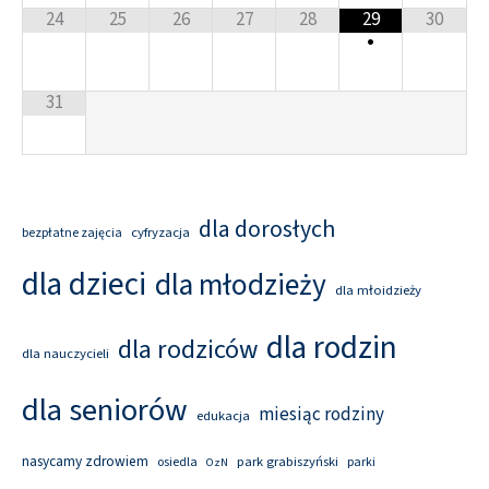
24
25
26
27
28
29
30
•
31
dla dorosłych
cyfryzacja
bezpłatne zajęcia
dla dzieci
dla młodzieży
dla młoidzieży
dla rodzin
dla rodziców
dla nauczycieli
dla seniorów
miesiąc rodziny
edukacja
nasycamy zdrowiem
park grabiszyński
osiedla
parki
OzN