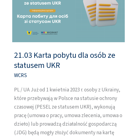
21.03 Karta pobytu dla osób ze
21.03
Karta
statusem UKR
pobytu
WCRS
dla
osób
PL / UA Już od 1 kwietnia 2023 r. osoby z Ukrainy,
ze
które przebywają w Polsce na statusie ochrony
statusem
czasowej (PESEL ze statusem UKR), wykonują
UKR
pracę (umowa o pracy, umowa zlecenia, umowa o
dzieło) lub prowadzą działalność gospodarczą
(JDG) będą mogły złożyć dokumenty na kartę