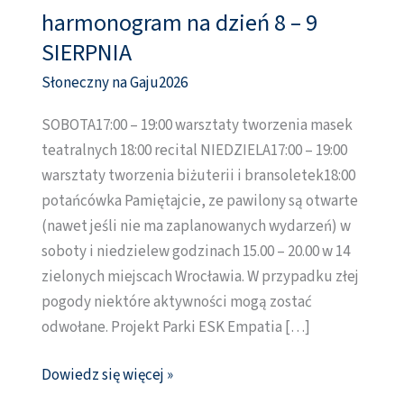
harmonogram na dzień 8 – 9
harmonogram
na
SIERPNIA
dzień
Słoneczny na Gaju2026
8
–
SOBOTA17:00 – 19:00 warsztaty tworzenia masek
9
teatralnych 18:00 recital NIEDZIELA17:00 – 19:00
SIERPNIA
warsztaty tworzenia biżuterii i bransoletek18:00
potańcówka Pamiętajcie, ze pawilony są otwarte
(nawet jeśli nie ma zaplanowanych wydarzeń) w
soboty i niedzielew godzinach 15.00 – 20.00 w 14
zielonych miejscach Wrocławia. W przypadku złej
pogody niektóre aktywności mogą zostać
odwołane. Projekt Parki ESK Empatia […]
Dowiedz się więcej »