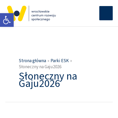
Przejdź
Głów
do
Otwórz pasek narzędzi
men
treści
Strona główna
Parki ESK
Słoneczny na Gaju2026
Słoneczny na
Gaju2026