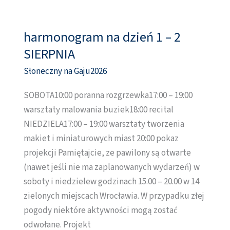
harmonogram na dzień 1 – 2
harmonogram
na
SIERPNIA
dzień
Słoneczny na Gaju2026
1
–
SOBOTA10:00 poranna rozgrzewka17:00 – 19:00
2
warsztaty malowania buziek18:00 recital
SIERPNIA
NIEDZIELA17:00 – 19:00 warsztaty tworzenia
makiet i miniaturowych miast 20:00 pokaz
projekcji Pamiętajcie, ze pawilony są otwarte
(nawet jeśli nie ma zaplanowanych wydarzeń) w
soboty i niedzielew godzinach 15.00 – 20.00 w 14
zielonych miejscach Wrocławia. W przypadku złej
pogody niektóre aktywności mogą zostać
odwołane. Projekt