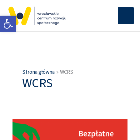
Przejdź
Głów
do
Otwórz pasek narzędzi
men
treści
Strona główna
WCRS
WCRS