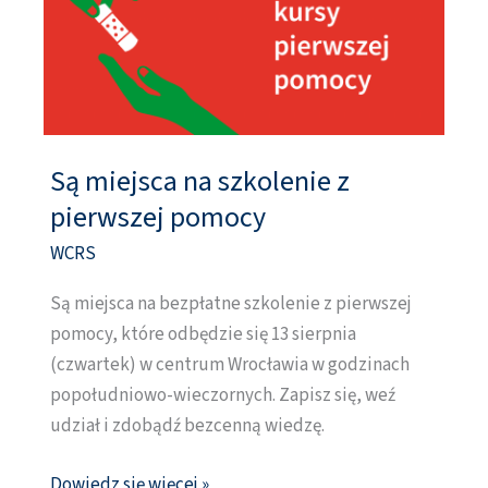
Są miejsca na szkolenie z
Są
miejsca
pierwszej pomocy
na
WCRS
szkolenie
z
Są miejsca na bezpłatne szkolenie z pierwszej
pierwszej
pomocy, które odbędzie się 13 sierpnia
pomocy
(czwartek) w centrum Wrocławia w godzinach
popołudniowo-wieczornych. Zapisz się, weź
udział i zdobądź bezcenną wiedzę.
Dowiedz się więcej »