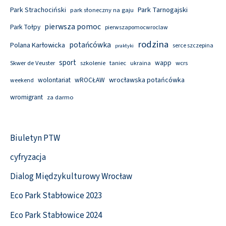
Park Tarnogajski
Park Strachociński
park słoneczny na gaju
pierwsza pomoc
Park Tołpy
pierwszapomocwroclaw
rodzina
potańcówka
Polana Karłowicka
serce szczepina
praktyki
sport
wapp
Skwer de Veuster
szkolenie
taniec
wcrs
ukraina
wolontariat
wROCŁAW
wrocławska potańcówka
weekend
wromigrant
za darmo
Biuletyn PTW
cyfryzacja
Dialog Międzykulturowy Wrocław
Eco Park Stabłowice 2023
Eco Park Stabłowice 2024