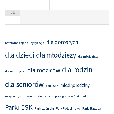
31
dla dorosłych
cyfryzacja
bezpłatne zajęcia
dla dzieci
dla młodzieży
dla młoidzieży
dla rodzin
dla rodziców
dla nauczycieli
dla seniorów
miesiąc rodziny
edukacja
nasycamy zdrowiem
park grabiszyński
osiedla
parki
OzN
Parki ESK
Park Leśnicki
Park Południowy
Park Staszica