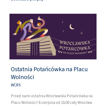
Ostatnia Potańcówka na Placu
Ostatnia
Potańcówka
Wolności
na
WCRS
Placu
Wolności
Przed nami ostatnia Wrocławska Potańcówka na
Placu Wolności! 8 sierpnia od 18.00 cały Wrocław