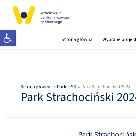
Przejdź
do
treści
Otwórz pasek narzędzi
Strona główna
Wybrane projek
Strona główna
Parki ESK
Park Strachociński 2024
Park Strachociński 202
Park Strachocińsk
Park