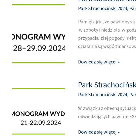
Strachociński
Park Strachociński 2024
,
Par
[28-
29.09]
Pamiętajcie, że pawilony s
w soboty i niedziele w godz
przypadku złej pogody nie
działania są współfinanso
Dowiedz się więcej »
Park Strachocińsk
Park
Strachociński
Park Strachociński 2024
,
Par
[21-
22.09]
W związku z obecną sytuac
odwiedzających pawilon ES
Dowiedz się więcej »