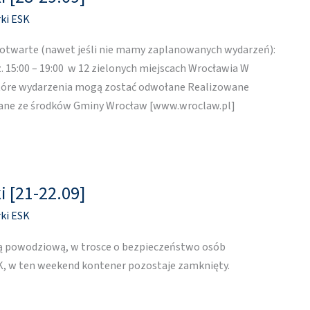
ki ESK
ą otwarte (nawet jeśli nie mamy zaplanowanych wydarzeń):
. 15:00 – 19:00 w 12 zielonych miejscach Wrocławia W
które wydarzenia mogą zostać odwołane Realizowane
wane ze środków Gminy Wrocław [www.wroclaw.pl]
i [21-22.09]
ki ESK
ją powodziową, w trosce o bezpieczeństwo osób
K, w ten weekend kontener pozostaje zamknięty.