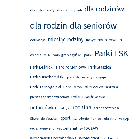
dla rodziców
dla młoidzieży
dla nauczycieli
dla rodzin
dla seniorów
miesiąc rodziny
nasycamy zdrowiem
edukacja
Parki ESK
park grabiszyński
osiedla
parki
OzN
Park Leśnicki
Park Południowy
Park Staszica
Park Strachociński
park słoneczny na gaju
pierwsza pomoc
Park Tarnogajski
Park Tołpy
Polana Karłowicka
pierwszapomocwroclaw
rodzina
potańcówka
serce szczepina
praktyki
sport
wapp
Skwer de Veuster
szkolenie
taniec
ukraina
wolontariat
wROCŁAW
wcrs
weekend
wrocławska potańcówka
wromigrant
za darmo