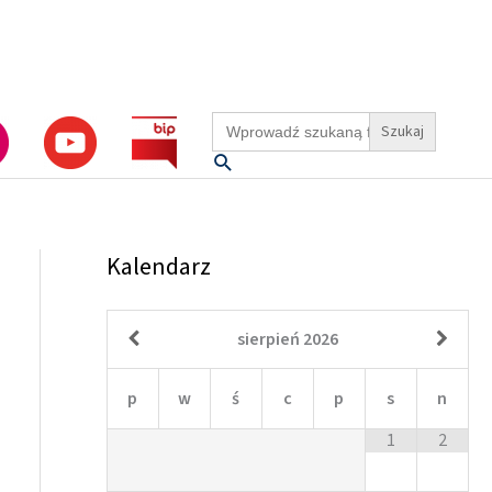
Search
for:
Szukaj
Kalendarz
sierpień
2026
p
w
ś
c
p
s
n
1
2