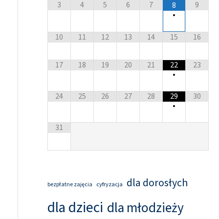
3
4
5
6
7
9
8
•
10
11
12
13
14
15
16
17
18
19
20
21
22
23
•
24
25
26
27
28
29
30
•
31
dla dorosłych
cyfryzacja
bezpłatne zajęcia
dla dzieci
dla młodzieży