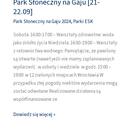
Park Słoneczny na Gaju [21-
Park
Słoneczny
22.09]
na
Park Słoneczny na Gaju 2024
,
Parki ESK
Gaju
[21-
Sobota: 16:00-17:00 – Warsztaty zdrowotne: woda
22.09]
jako źródło życia Niedziela: 16:00-19:00 – Warsztaty
z ratownictwa wodnego: Pamiętajcie, że pawilony
są otwarte (nawet jeśli nie mamy zaplanowanych
wydarzeń): w soboty i niedziele w godz. 15:00 –
19:00 w 12 zielonych miejscach Wrocławia W
przypadku złej pogody niektóre wydarzenia mogą
zostać odwołane Realizowane działania są
współfinansowane ze
Dowiedz się więcej »