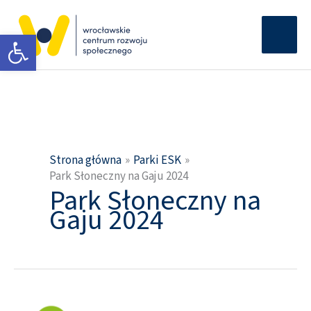
Przejdź
Głów
do
Otwórz pasek narzędzi
men
treści
Strona główna
Parki ESK
Park Słoneczny na Gaju 2024
Park Słoneczny na
Gaju 2024