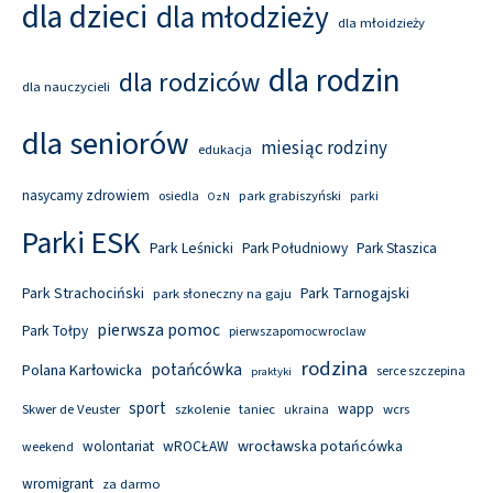
dla dzieci
dla młodzieży
dla młoidzieży
dla rodzin
dla rodziców
dla nauczycieli
dla seniorów
miesiąc rodziny
edukacja
nasycamy zdrowiem
park grabiszyński
osiedla
parki
OzN
Parki ESK
Park Leśnicki
Park Południowy
Park Staszica
Park Tarnogajski
Park Strachociński
park słoneczny na gaju
pierwsza pomoc
Park Tołpy
pierwszapomocwroclaw
rodzina
potańcówka
Polana Karłowicka
serce szczepina
praktyki
sport
wapp
Skwer de Veuster
szkolenie
taniec
wcrs
ukraina
wolontariat
wROCŁAW
wrocławska potańcówka
weekend
wromigrant
za darmo