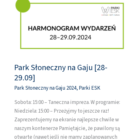
Park Słoneczny na Gaju [28-
Park
Słoneczny
29.09]
na
Park Słoneczny na Gaju 2024
,
Parki ESK
Gaju
[28-
Sobota: 15:00 – Taneczna impreza. W programie:
29.09]
Niedziela: 15:00 – Przeżyjmy to jeszcze raz!
Zaprezentujemy na ekranie najlepsze chwile w
naszym kontenerze Pamiętajcie, że pawilony są
otwarte (nawet jeśli nie mamy zaplanowanych