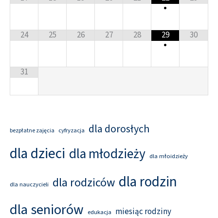
•
24
25
26
27
28
29
30
•
31
dla dorosłych
cyfryzacja
bezpłatne zajęcia
dla dzieci
dla młodzieży
dla młoidzieży
dla rodzin
dla rodziców
dla nauczycieli
dla seniorów
miesiąc rodziny
edukacja