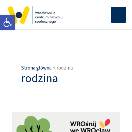
Przejdź
Głów
do
Otwórz pasek narzędzi
men
treści
Strona główna
rodzina
rodzina