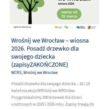
Wrośnij we Wrocław – wiosna
Wrośnij
we
2026. Posadź drzewko dla
Wrocław
swojego dziecka
–
(zapisyZAKOŃCZONE)
wiosna
WCRS
,
Wrośnij we Wrocław
2026.
Posadź
Posadź drzewko dla swojego dziecka – 18 i 19
drzewko
kwietnia akcja WROśnij we WROcław.
dla
Przygotowaliśmy 300 drzewek dla dzieci
swojego
urodzonych w 2025 i 2026 roku. Zapisy trwają do
dziecka