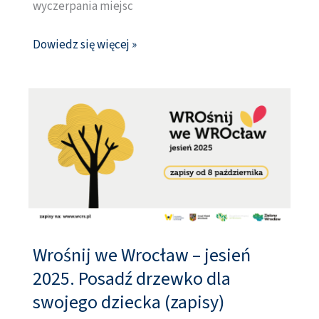
wyczerpania miejsc
(zapisyZAKOŃCZONE)
Dowiedz się więcej »
Wrośnij we Wrocław – jesień
Wrośnij
we
2025. Posadź drzewko dla
Wrocław
swojego dziecka (zapisy)
–