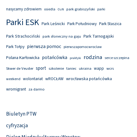
nasycamy zdrowiem
park grabiszyński
osiedla
parki
OzN
Parki ESK
Park Leśnicki
Park Południowy
Park Staszica
Park Tarnogajski
Park Strachociński
park słoneczny na gaju
pierwsza pomoc
Park Tołpy
pierwszapomocwroclaw
rodzina
potańcówka
Polana Karłowicka
serce szczepina
praktyki
sport
wapp
Skwer de Veuster
szkolenie
taniec
wcrs
ukraina
wolontariat
wROCŁAW
wrocławska potańcówka
weekend
wromigrant
za darmo
Biuletyn PTW
cyfryzacja