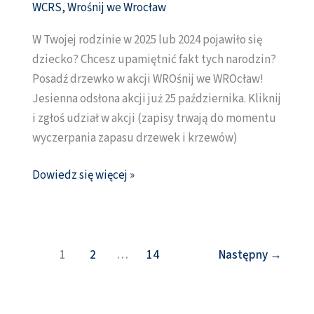
WCRS
,
Wrośnij we Wrocław
jesień
2025.
W Twojej rodzinie w 2025 lub 2024 pojawiło się
Posadź
dziecko? Chcesz upamiętnić fakt tych narodzin?
drzewko
Posadź drzewko w akcji WROśnij we WROcław!
dla
Jesienna odsłona akcji już 25 października. Kliknij
swojego
i zgłoś udział w akcji (zapisy trwają do momentu
dziecka
wyczerpania zapasu drzewek i krzewów)
(zapisy)
Dowiedz się więcej »
1
2
…
14
Następny
→