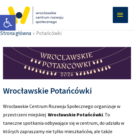
Przejdź
Głów
do
Otwórz pasek narzędzi
men
treści
Strona główna
Potańcówki
Wrocławskie Potańcówki
Wrocławskie Centrum Rozwoju Społecznego organizuje w
przestrzeni miejskiej
Wrocławskie Potańcówki
. To
taneczne spotkania odbywające się w centrum, do udziału w
których zapraszamy nie tylko mieszkańców, ale także