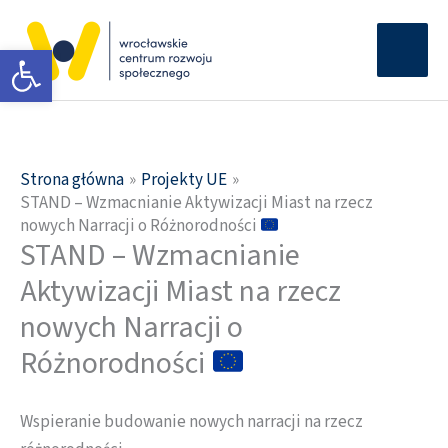
Przejdź
Głów
do
Otwórz pasek narzędzi
men
treści
Strona główna
Projekty UE
STAND – Wzmacnianie Aktywizacji Miast na rzecz
nowych Narracji o Różnorodności
STAND – Wzmacnianie
Aktywizacji Miast na rzecz
nowych Narracji o
Różnorodności
Wspieranie budowanie nowych narracji na rzecz