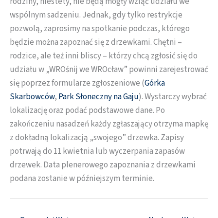
rodziny, niestety, nie będą mogły wziąć udziału we
wspólnym sadzeniu. Jednak, gdy tylko restrykcje
pozwolą, zaprosimy na spotkanie podczas, którego
będzie można zapoznać się z drzewkami. Chętni –
rodzice, ale też inni bliscy – którzy chcą zgłosić się do
udziału w „WROśnij we WROcław” powinni zarejestrować
się poprzez formularze zgłoszeniowe (
Górka
Skarbowców
,
Park Słoneczny na Gaju
). Wystarczy wybrać
lokalizację oraz podać podstawowe dane. Po
zakończeniu nasadzeń każdy zgłaszający otrzyma mapkę
z dokładną lokalizacją „swojego” drzewka. Zapisy
potrwają do 11 kwietnia lub wyczerpania zapasów
drzewek. Data plenerowego zapoznania z drzewkami
podana zostanie w późniejszym terminie.