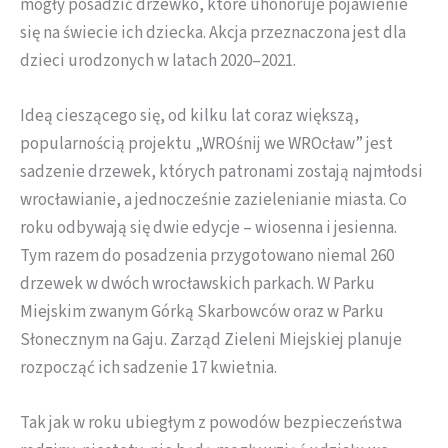
mogły posadzić drzewko, które uhonoruje pojawienie
się na świecie ich dziecka. Akcja przeznaczona jest dla
dzieci urodzonych w latach 2020–2021.
Ideą cieszącego się, od kilku lat coraz większą,
popularnością projektu „WROśnij we WROcław” jest
sadzenie drzewek, których patronami zostają najmłodsi
wrocławianie, a jednocześnie zazielenianie miasta. Co
roku odbywają się dwie edycje – wiosenna i jesienna.
Tym razem do posadzenia przygotowano niemal 260
drzewek w dwóch wrocławskich parkach. W Parku
Miejskim zwanym Górką Skarbowców oraz w Parku
Słonecznym na Gaju. Zarząd Zieleni Miejskiej planuje
rozpocząć ich sadzenie 17 kwietnia.
Tak jak w roku ubiegłym z powodów bezpieczeństwa