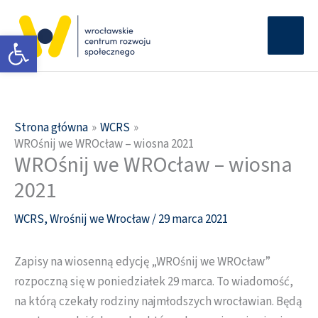
Przejdź
Głów
do
Otwórz pasek narzędzi
men
treści
Strona główna
WCRS
WROśnij we WROcław – wiosna 2021
WROśnij we WROcław – wiosna
2021
WCRS
,
Wrośnij we Wrocław
/
29 marca 2021
Zapisy na wiosenną edycję „WROśnij we WROcław”
rozpoczną się w poniedziałek 29 marca. To wiadomość,
na którą czekały rodziny najmłodszych wrocławian. Będą