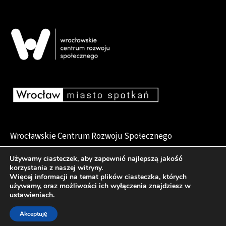
Wrocławskie Centrum Rozwoju Społecznego
pl. Dominikański 6, 50-159 Wrocław
Używamy ciasteczek, aby zapewnić najlepszą jakość
korzystania z naszej witryny.
Więcej informacji na temat plików ciasteczka, których
używamy, oraz możliwości ich wyłączenia znajdziesz w
Deklaracja dostępności
ustawieniach
.
Akceptuję