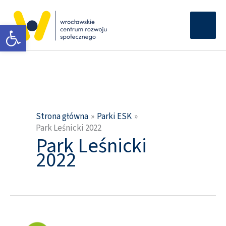
Przejdź
Głów
do
Otwórz pasek narzędzi
men
treści
Strona główna
Parki ESK
Park Leśnicki 2022
Park Leśnicki
2022