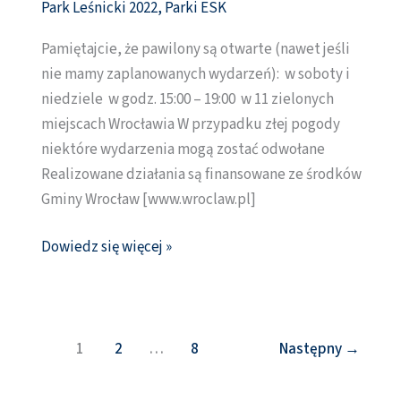
Park Leśnicki 2022
,
Parki ESK
[10-
Pamiętajcie, że pawilony są otwarte (nawet jeśli
11
nie mamy zaplanowanych wydarzeń): w soboty i
września]
niedziele w godz. 15:00 – 19:00 w 11 zielonych
miejscach Wrocławia W przypadku złej pogody
niektóre wydarzenia mogą zostać odwołane
Realizowane działania są finansowane ze środków
Gminy Wrocław [www.wroclaw.pl]
Dowiedz się więcej »
1
2
…
8
Następny
→