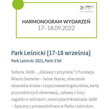
Park Leśnicki [17-18 września]
Park
Leśnicki
Park Leśnicki 2022
,
Parki ESK
[17-
Sobota: 16:00 – „Zabawy z przyrodą” z Fundacja
18
Miasto Demeter – leśne tkanie, mierzenie
września]
obwodów drzew i rozpoznawanie gatunków, karty
przyrodniczych obserwacji, zabawy z liną i
zagadki o roślinach i zwierzętach Niedziela: 16:00
– Spacery z przewodnikiem w Parku Leśnickim.