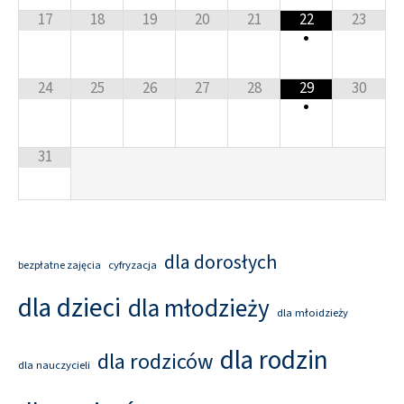
17
18
19
20
21
22
23
•
24
25
26
27
28
29
30
•
31
dla dorosłych
cyfryzacja
bezpłatne zajęcia
dla dzieci
dla młodzieży
dla młoidzieży
dla rodzin
dla rodziców
dla nauczycieli