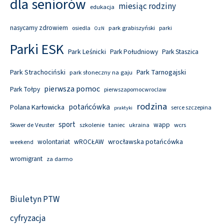
dla seniorów
miesiąc rodziny
edukacja
nasycamy zdrowiem
park grabiszyński
osiedla
parki
OzN
Parki ESK
Park Leśnicki
Park Południowy
Park Staszica
Park Tarnogajski
Park Strachociński
park słoneczny na gaju
pierwsza pomoc
Park Tołpy
pierwszapomocwroclaw
rodzina
potańcówka
Polana Karłowicka
serce szczepina
praktyki
sport
wapp
Skwer de Veuster
szkolenie
taniec
wcrs
ukraina
wolontariat
wROCŁAW
wrocławska potańcówka
weekend
wromigrant
za darmo
Biuletyn PTW
cyfryzacja