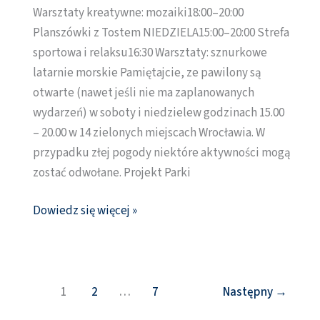
26
Warsztaty kreatywne: mozaiki18:00–20:00
LIPCA
Planszówki z Tostem NIEDZIELA15:00–20:00 Strefa
sportowa i relaksu16:30 Warsztaty: sznurkowe
latarnie morskie Pamiętajcie, ze pawilony są
otwarte (nawet jeśli nie ma zaplanowanych
wydarzeń) w soboty i niedzielew godzinach 15.00
– 20.00 w 14 zielonych miejscach Wrocławia. W
przypadku złej pogody niektóre aktywności mogą
zostać odwołane. Projekt Parki
Dowiedz się więcej »
1
2
…
7
Następny
→