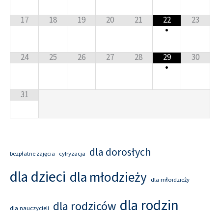
17
18
19
20
21
22
23
•
24
25
26
27
28
29
30
•
31
dla dorosłych
cyfryzacja
bezpłatne zajęcia
dla dzieci
dla młodzieży
dla młoidzieży
dla rodzin
dla rodziców
dla nauczycieli