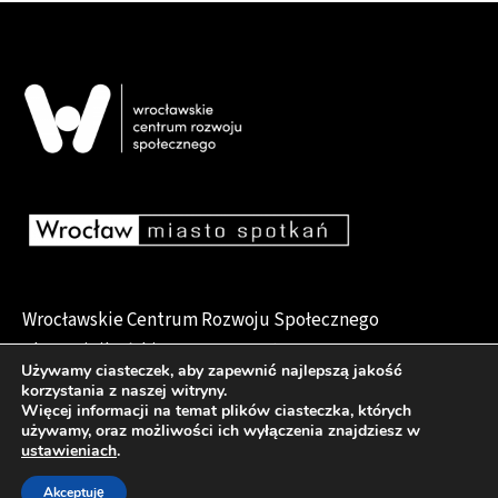
Wrocławskie Centrum Rozwoju Społecznego
pl. Dominikański 6, 50-159 Wrocław
Używamy ciasteczek, aby zapewnić najlepszą jakość
korzystania z naszej witryny.
Więcej informacji na temat plików ciasteczka, których
używamy, oraz możliwości ich wyłączenia znajdziesz w
Deklaracja dostępności
ustawieniach
.
Akceptuję