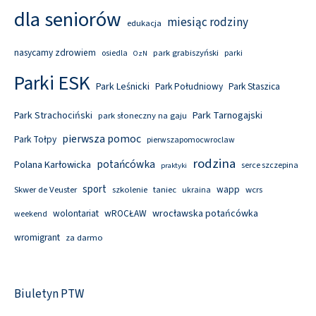
dla seniorów
miesiąc rodziny
edukacja
nasycamy zdrowiem
park grabiszyński
osiedla
parki
OzN
Parki ESK
Park Leśnicki
Park Południowy
Park Staszica
Park Tarnogajski
Park Strachociński
park słoneczny na gaju
pierwsza pomoc
Park Tołpy
pierwszapomocwroclaw
rodzina
potańcówka
Polana Karłowicka
serce szczepina
praktyki
sport
wapp
Skwer de Veuster
szkolenie
taniec
wcrs
ukraina
wolontariat
wROCŁAW
wrocławska potańcówka
weekend
wromigrant
za darmo
Biuletyn PTW