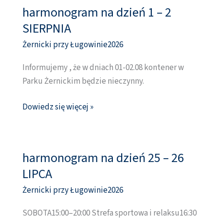
harmonogram na dzień 1 – 2
harmonogram
na
SIERPNIA
dzień
Żernicki przy Ługowinie2026
1
–
Informujemy , że w dniach 01-02.08 kontener w
2
Parku Żernickim będzie nieczynny.
SIERPNIA
Dowiedz się więcej »
harmonogram na dzień 25 – 26
harmonogram
na
LIPCA
dzień
Żernicki przy Ługowinie2026
25
–
SOBOTA15:00–20:00 Strefa sportowa i relaksu16:30