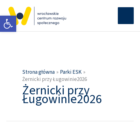
Przejdź
Głów
do
Otwórz pasek narzędzi
men
treści
Strona główna
Parki ESK
Żernicki przy Ługowinie2026
Żernicki przy
Ługowinie2026