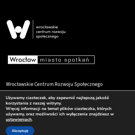
Wrocławskie Centrum Rozwoju Społecznego
pl. Dominikański 6, 50-159 Wrocław
Używamy ciasteczek, aby zapewnić najlepszą jakość
korzystania z naszej witryny.
Więcej informacji na temat plików ciasteczka, których
używamy, oraz możliwości ich wyłączenia znajdziesz w
Deklaracja dostępności
ustawieniach
.
Akceptuję