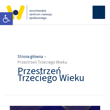
Przejdź
Głów
do
Otwórz pasek narzędzi
men
treści
Strona główna
Przestrzeń Trzeciego Wieku
Przestrzeń
Trzeciego Wieku