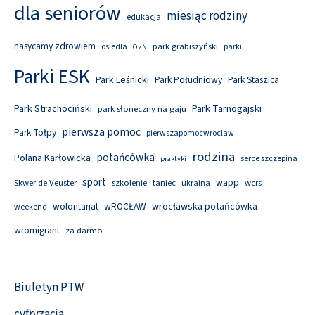
dla seniorów
miesiąc rodziny
edukacja
nasycamy zdrowiem
park grabiszyński
osiedla
parki
OzN
Parki ESK
Park Leśnicki
Park Południowy
Park Staszica
Park Tarnogajski
Park Strachociński
park słoneczny na gaju
pierwsza pomoc
Park Tołpy
pierwszapomocwroclaw
rodzina
potańcówka
Polana Karłowicka
serce szczepina
praktyki
sport
wapp
Skwer de Veuster
szkolenie
taniec
wcrs
ukraina
wolontariat
wROCŁAW
wrocławska potańcówka
weekend
wromigrant
za darmo
Biuletyn PTW
cyfryzacja