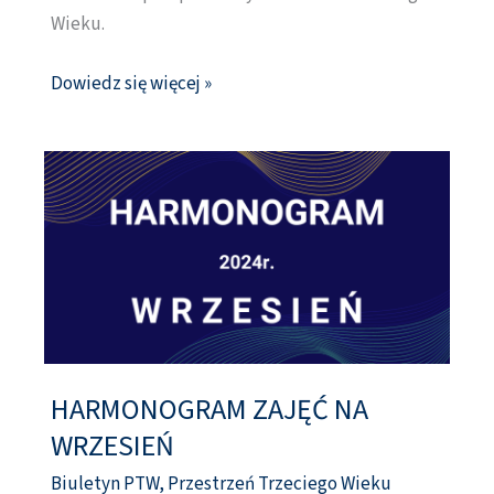
Wieku.
Dowiedz się więcej »
HARMONOGRAM ZAJĘĆ NA
HARMONOGRAM
ZAJĘĆ
WRZESIEŃ
NA
Biuletyn PTW
,
Przestrzeń Trzeciego Wieku