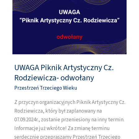
UWAGA Piknik Artystyczny Cz.
UWAGA
Piknik
Rodziewicza- odwołany
Artystyczny
Przestrzeń Trzeciego Wieku
Cz.
Rodziewicza-
Z przyczyn organizacyjnych Piknik Artystyczny Cz.
odwołany
Rodziewicza, który był zaplanowany na
07.09.2024r., zostanie przeniesiony na inny termin.
Informacje już wkrótce! Za zmianę terminu
serdecznie przepraszamy Przestrzeń Trzeciego