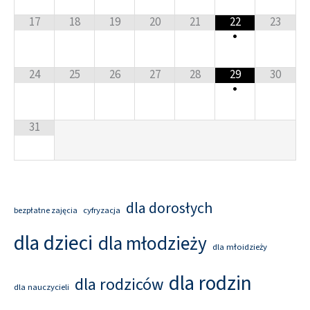
17
18
19
20
21
22
23
•
24
25
26
27
28
29
30
•
31
dla dorosłych
cyfryzacja
bezpłatne zajęcia
dla dzieci
dla młodzieży
dla młoidzieży
dla rodzin
dla rodziców
dla nauczycieli