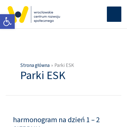
Przejdź
Głów
do
Otwórz pasek narzędzi
men
treści
Strona główna
Parki ESK
Parki ESK
harmonogram na dzień 1 – 2
harmonogram
na