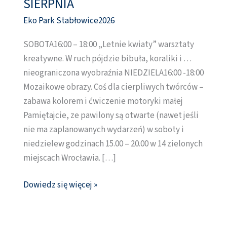
SIERPNIA
dzień
Eko Park Stabłowice2026
1
–
SOBOTA16:00 – 18:00 „Letnie kwiaty” warsztaty
2
kreatywne. W ruch pójdzie bibuła, koraliki i …
SIERPNIA
nieograniczona wyobraźnia NIEDZIELA16:00 -18:00
Mozaikowe obrazy. Coś dla cierpliwych twórców –
zabawa kolorem i ćwiczenie motoryki małej
Pamiętajcie, ze pawilony są otwarte (nawet jeśli
nie ma zaplanowanych wydarzeń) w soboty i
niedzielew godzinach 15.00 – 20.00 w 14 zielonych
miejscach Wrocławia. […]
Dowiedz się więcej »