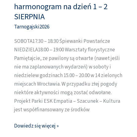
harmonogram na dzień 1 – 2
harmonogram
na
SIERPNIA
dzień
Tarnogajski2026
1
–
SOBOTA17:30 – 18:30 Śpiewanki Powstańcze
2
NIEDZIELA18:00 – 19:00 Warsztaty florystyczne
SIERPNIA
Pamiętajcie, ze pawilony są otwarte (nawet jeśli
nie ma zaplanowanych wydarzeń) w soboty i
niedzielew godzinach 15.00 – 20.00 w 14 zielonych
miejscach Wrocławia. W przypadku złej pogody
niektóre aktywności mogą zostać odwołane.
Projekt Parki ESK Empatia – Szacunek – Kultura
jest współfinansowany ze środków
Dowiedz się więcej »