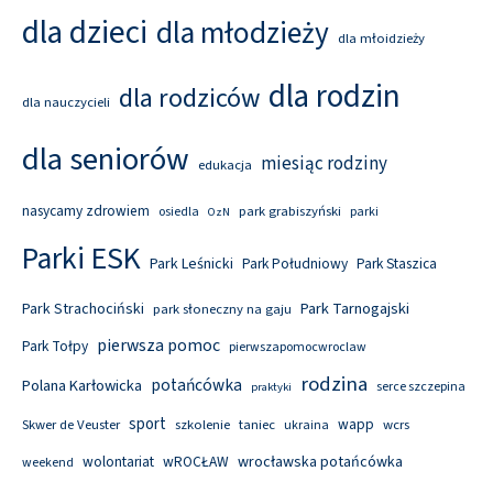
dla dzieci
dla młodzieży
dla młoidzieży
dla rodzin
dla rodziców
dla nauczycieli
dla seniorów
miesiąc rodziny
edukacja
nasycamy zdrowiem
park grabiszyński
osiedla
parki
OzN
Parki ESK
Park Leśnicki
Park Południowy
Park Staszica
Park Tarnogajski
Park Strachociński
park słoneczny na gaju
pierwsza pomoc
Park Tołpy
pierwszapomocwroclaw
rodzina
potańcówka
Polana Karłowicka
serce szczepina
praktyki
sport
wapp
Skwer de Veuster
szkolenie
taniec
wcrs
ukraina
wolontariat
wROCŁAW
wrocławska potańcówka
weekend