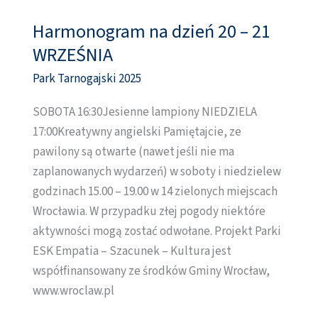
Harmonogram na dzień 20 – 21
Harmonogram
na
WRZEŚNIA
dzień
Park Tarnogajski 2025
20
–
SOBOTA 16:30Jesienne lampiony NIEDZIELA
21
17:00Kreatywny angielski Pamiętajcie, ze
WRZEŚNIA
pawilony są otwarte (nawet jeśli nie ma
zaplanowanych wydarzeń) w soboty i niedzielew
godzinach 15.00 – 19.00 w 14 zielonych miejscach
Wrocławia. W przypadku złej pogody niektóre
aktywności mogą zostać odwołane. Projekt Parki
ESK Empatia – Szacunek – Kultura jest
współfinansowany ze środków Gminy Wrocław,
www.wroclaw.pl