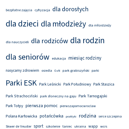
dla dorosłych
cyfryzacja
bezpłatne zajęcia
dla dzieci
dla młodzieży
dla młoidzieży
dla rodzin
dla rodziców
dla nauczycieli
dla seniorów
miesiąc rodziny
edukacja
nasycamy zdrowiem
park grabiszyński
osiedla
parki
OzN
Parki ESK
Park Leśnicki
Park Południowy
Park Staszica
Park Tarnogajski
Park Strachociński
park słoneczny na gaju
pierwsza pomoc
Park Tołpy
pierwszapomocwroclaw
rodzina
potańcówka
Polana Karłowicka
serce szczepina
praktyki
sport
wapp
Skwer de Veuster
szkolenie
taniec
wcrs
ukraina