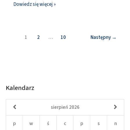
Dowiedz się więcej »
1
2
…
10
Następny
→
Kalendarz
sierpień
2026
p
w
ś
c
p
s
n