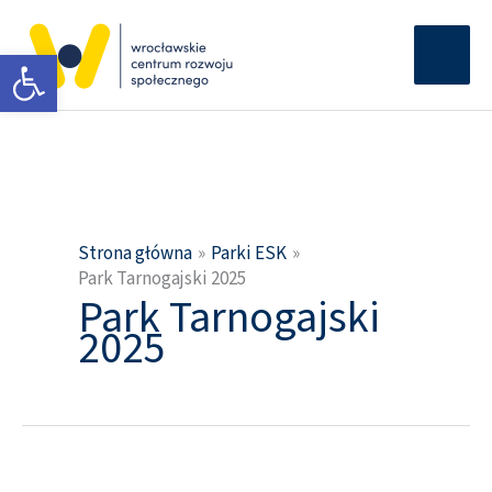
Przejdź
Głów
do
Otwórz pasek narzędzi
men
treści
Strona główna
Parki ESK
Park Tarnogajski 2025
Park Tarnogajski
2025