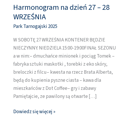
Harmonogram na dzień 27 – 28
Harmonogram
na
WRZEŚNIA
dzień
Park Tarnogajski 2025
27
–
W SOBOTĘ 27 WRZEŚNIA KONTENER BĘDZIE
28
NIECZYNNY. NIEDZIELA 15:00-19:00FINAŁ SEZONU
WRZEŚNIA
a w nim:– dmuchańce minionek i pociąg Tomek –
fabryka sztuki maskotki , torebki z eko skóry,
breloczki z filcu– kwesta na rzecz Brata Alberta,
będą do kupienia pyszne ciasta – kawa dla
mieszkańców z Dot Coffee– gry i zabawy
Pamiętajcie, ze pawilony są otwarte […]
Dowiedz się więcej »