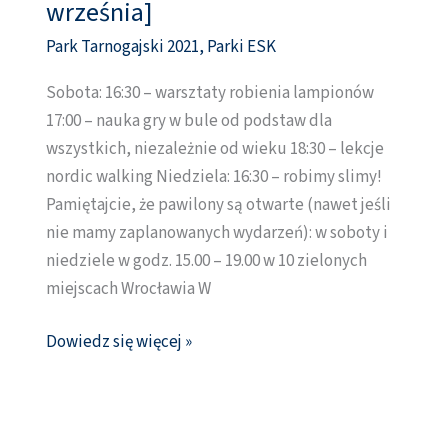
Tarnogajski
września]
[11
Park Tarnogajski 2021
,
Parki ESK
–
12
Sobota: 16:30 – warsztaty robienia lampionów
września]
17:00 – nauka gry w bule od podstaw dla
wszystkich, niezależnie od wieku 18:30 – lekcje
nordic walking Niedziela: 16:30 – robimy slimy!
Pamiętajcie, że pawilony są otwarte (nawet jeśli
nie mamy zaplanowanych wydarzeń): w soboty i
niedziele w godz. 15.00 – 19.00 w 10 zielonych
miejscach Wrocławia W
Dowiedz się więcej »