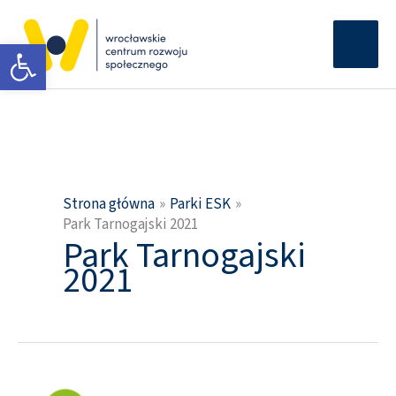
Przejdź
Głów
do
Otwórz pasek narzędzi
men
treści
Strona główna
Parki ESK
Park Tarnogajski 2021
Park Tarnogajski
2021