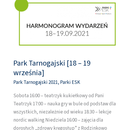
Park Tarnogajski [18 – 19
Park
Tarnogajski
września]
[18
Park Tarnogajski 2021
,
Parki ESK
–
19
Sobota 16:00 – teatrzyk kukiełkowy od Pani
września]
Teatrzyk 17:00 – nauka gry w bule od podstaw dla
wszystkich, niezależnie od wieku 18:30 – lekcje
nordic walking Niedziela 16:00 – zajęcia dla
dorosłych „zdrowy kręgosłup” z Rodzinkowo