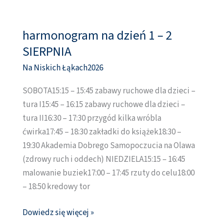
harmonogram na dzień 1 – 2
harmonogram
na
SIERPNIA
dzień
Na Niskich Łąkach2026
1
–
SOBOTA15:15 – 15:45 zabawy ruchowe dla dzieci –
2
tura I15:45 – 16:15 zabawy ruchowe dla dzieci –
SIERPNIA
tura II16:30 – 17:30 przygód kilka wróbla
ćwirka17:45 – 18:30 zakładki do książek18:30 –
19:30 Akademia Dobrego Samopoczucia na Olawa
(zdrowy ruch i oddech) NIEDZIELA15:15 – 16:45
malowanie buziek17:00 – 17:45 rzuty do celu18:00
– 18:50 kredowy tor
Dowiedz się więcej »