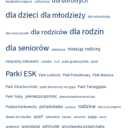
dla dorosłych
cyfryzacja
bezpłatne zajęcia
dla dzieci
dla młodzieży
dla młoidzieży
dla rodzin
dla rodziców
dla nauczycieli
dla seniorów
miesiąc rodziny
edukacja
nasycamy zdrowiem
park grabiszyński
osiedla
parki
OzN
Parki ESK
Park Leśnicki
Park Południowy
Park Staszica
Park Tarnogajski
Park Strachociński
park słoneczny na gaju
pierwsza pomoc
Park Tołpy
pierwszapomocwroclaw
rodzina
potańcówka
Polana Karłowicka
serce szczepina
praktyki
sport
wapp
Skwer de Veuster
szkolenie
taniec
wcrs
ukraina
wolontariat
wROCŁAW
wrocławska potańcówka
weekend