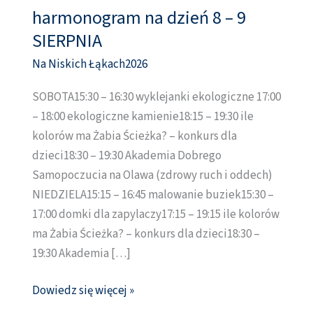
harmonogram na dzień 8 – 9
harmonogram
na
SIERPNIA
dzień
Na Niskich Łąkach2026
8
–
SOBOTA15:30 – 16:30 wyklejanki ekologiczne 17:00
9
– 18:00 ekologiczne kamienie18:15 – 19:30 ile
SIERPNIA
kolorów ma Żabia Ścieżka? – konkurs dla
dzieci18:30 – 19:30 Akademia Dobrego
Samopoczucia na Olawa (zdrowy ruch i oddech)
NIEDZIELA15:15 – 16:45 malowanie buziek15:30 –
17:00 domki dla zapylaczy17:15 – 19:15 ile kolorów
ma Żabia Ścieżka? – konkurs dla dzieci18:30 –
19:30 Akademia […]
Dowiedz się więcej »