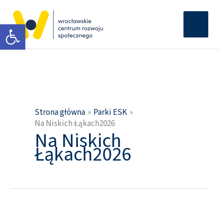
Przejdź
Głów
do
Otwórz pasek narzędzi
men
treści
Strona główna
Parki ESK
Na Niskich Łąkach2026
Na Niskich
Łąkach2026