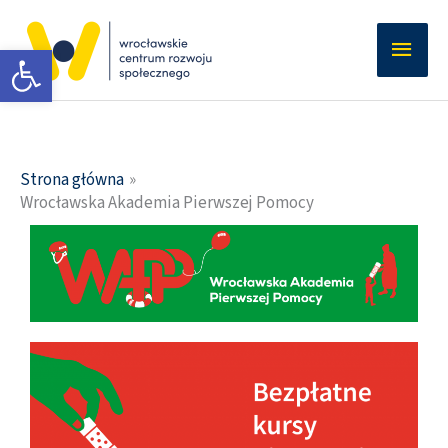
Przejdź
Głów
do
Otwórz pasek narzędzi
men
treści
Strona główna
Wrocławska Akademia Pierwszej Pomocy