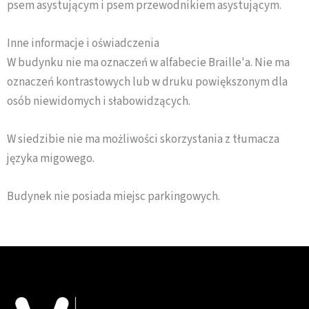
psem asystującym i psem przewodnikiem asystującym.
Inne informacje i oświadczenia
W budynku nie ma oznaczeń w alfabecie Braille'a. Nie ma
oznaczeń kontrastowych lub w druku powiększonym dla
osób niewidomych i słabowidzących.
W siedzibie nie ma możliwości skorzystania z tłumacza
języka migowego.
Budynek nie posiada miejsc parkingowych.