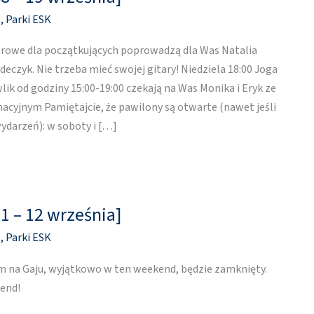
1
,
Parki ESK
arowe dla początkujących poprowadzą dla Was Natalia
eczyk. Nie trzeba mieć swojej gitary! Niedziela 18:00 Joga
ik od godziny 15:00-19:00 czekają na Was Monika i Eryk ze
cyjnym Pamiętajcie, że pawilony są otwarte (nawet jeśli
darzeń): w soboty i […]
1 – 12 września]
1
,
Parki ESK
 na Gaju, wyjątkowo w ten weekend, będzie zamknięty.
end!