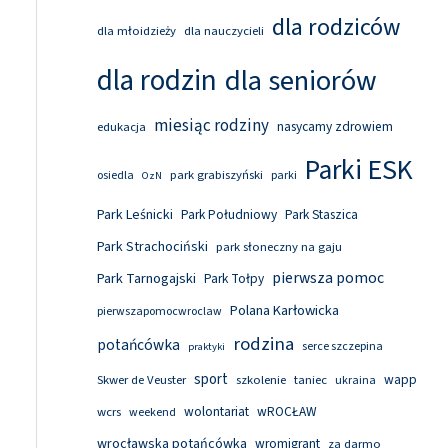
dla rodziców
dla młoidzieży
dla nauczycieli
dla rodzin
dla seniorów
miesiąc rodziny
nasycamy zdrowiem
edukacja
Parki ESK
park grabiszyński
osiedla
parki
OzN
Park Leśnicki
Park Południowy
Park Staszica
Park Strachociński
park słoneczny na gaju
pierwsza pomoc
Park Tarnogajski
Park Tołpy
Polana Karłowicka
pierwszapomocwroclaw
rodzina
potańcówka
serce szczepina
praktyki
sport
wapp
Skwer de Veuster
szkolenie
taniec
ukraina
wolontariat
wROCŁAW
wcrs
weekend
wrocławska potańcówka
wromigrant
za darmo