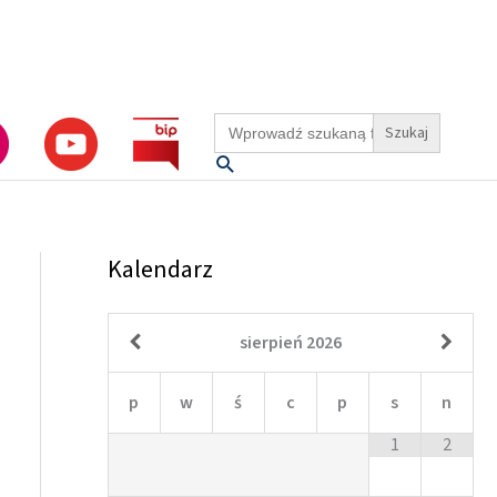
Search
for:
Szukaj
Kalendarz
sierpień
2026
p
w
ś
c
p
s
n
1
2