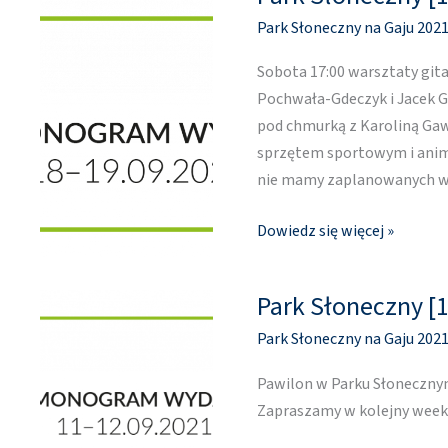
Słoneczny
Park Słoneczny na Gaju 202
[18
–
Sobota 17:00 warsztaty git
19
Pochwała-Gdeczyk i Jacek Gd
września]
pod chmurką z Karoliną Gawl
sprzętem sportowym i anima
nie mamy zaplanowanych wy
Dowiedz się więcej »
Park Słoneczny [1
Park
Słoneczny
Park Słoneczny na Gaju 202
[11
–
Pawilon w Parku Słonecznym
12
Zapraszamy w kolejny week
września]