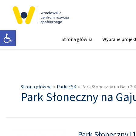
Przejdź
do
treści
Otwórz pasek narzędzi
Strona główna
Wybrane projek
Strona główna
Parki ESK
Park Słoneczny na Gaju 20
Park Słoneczny na Gaj
Park Słoneczny [1
Park