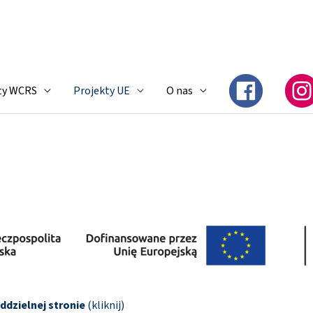
ty WCRS
Projekty UE
O nas
ddzielnej stronie
(kliknij)