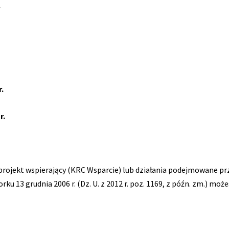
r.
r.
– projekt wspierający (KRC Wsparcie) lub działania podejmowane 
3 grudnia 2006 r. (Dz. U. z 2012 r. poz. 1169, z późn. zm.) możes