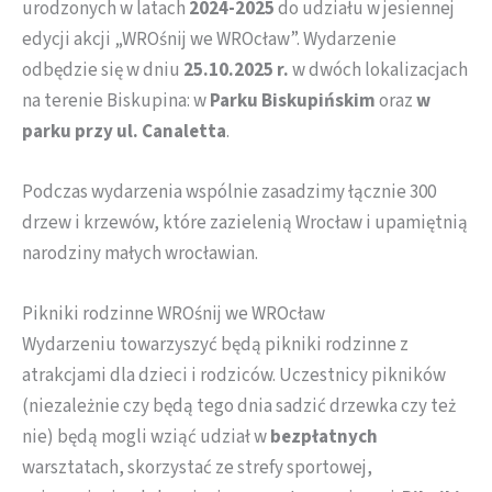
urodzonych w latach
2024-2025
do udziału w jesiennej
edycji akcji „WROśnij we WROcław”. Wydarzenie
odbędzie się w dniu
25.10.2025 r.
w dwóch lokalizacjach
na terenie Biskupina: w
Parku Biskupińskim
oraz
w
parku przy ul. Canaletta
.
Podczas wydarzenia wspólnie zasadzimy łącznie 300
drzew i krzewów, które zazielenią Wrocław i upamiętnią
narodziny małych wrocławian.
Pikniki rodzinne WROśnij we WROcław
Wydarzeniu towarzyszyć będą pikniki rodzinne z
atrakcjami dla dzieci i rodziców. Uczestnicy pikników
(niezależnie czy będą tego dnia sadzić drzewka czy też
nie) będą mogli wziąć udział w
bezpłatnych
warsztatach, skorzystać ze strefy sportowej,