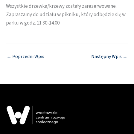
Wszystkie drzewka/krzewy zostały zarezerwowane.
Zapraszamy do udziału w pikniku, który odbędzie się w
parku w godz. 11.30-14.00
←
Poprzedni Wpis
Następny Wpis
→