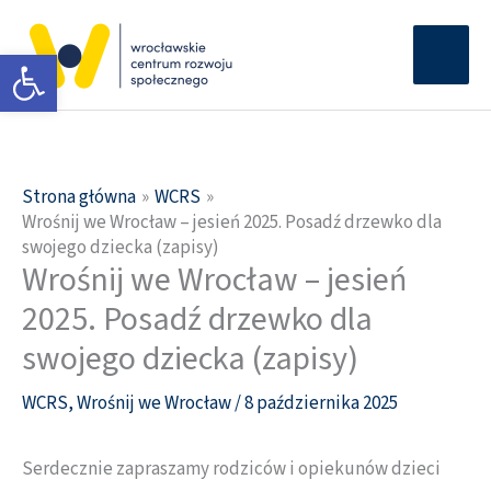
Przejdź
Głów
do
Otwórz pasek narzędzi
men
treści
Strona główna
WCRS
Wrośnij we Wrocław – jesień 2025. Posadź drzewko dla
swojego dziecka (zapisy)
Wrośnij we Wrocław – jesień
2025. Posadź drzewko dla
swojego dziecka (zapisy)
WCRS
,
Wrośnij we Wrocław
/
8 października 2025
Serdecznie zapraszamy rodziców i opiekunów dzieci