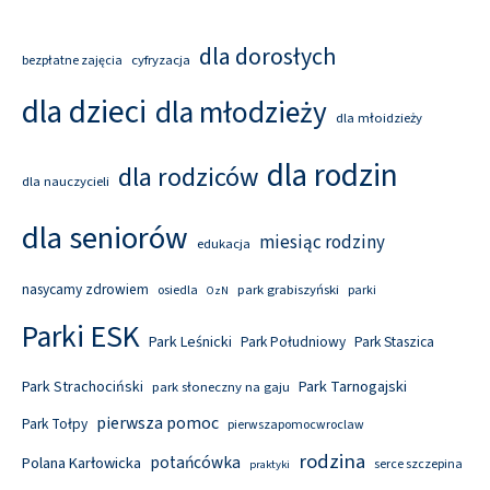
dla dorosłych
cyfryzacja
bezpłatne zajęcia
dla dzieci
dla młodzieży
dla młoidzieży
dla rodzin
dla rodziców
dla nauczycieli
dla seniorów
miesiąc rodziny
edukacja
nasycamy zdrowiem
park grabiszyński
osiedla
parki
OzN
Parki ESK
Park Leśnicki
Park Południowy
Park Staszica
Park Tarnogajski
Park Strachociński
park słoneczny na gaju
pierwsza pomoc
Park Tołpy
pierwszapomocwroclaw
rodzina
potańcówka
Polana Karłowicka
serce szczepina
praktyki