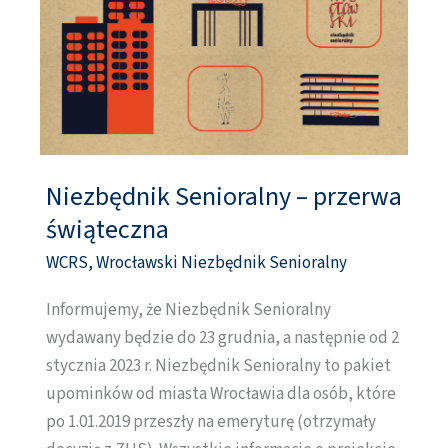
Niezbędnik Senioralny – przerwa
Niezbędnik
Senioralny
świąteczna
–
WCRS
,
Wrocławski Niezbędnik Senioralny
przerwa
świąteczna
Informujemy, że Niezbędnik Senioralny
wydawany będzie do 23 grudnia, a następnie od 2
stycznia 2023 r. Niezbędnik Senioralny to pakiet
upominków od miasta Wrocławia dla osób, które
po 1.01.2019 przeszły na emeryturę (otrzymały