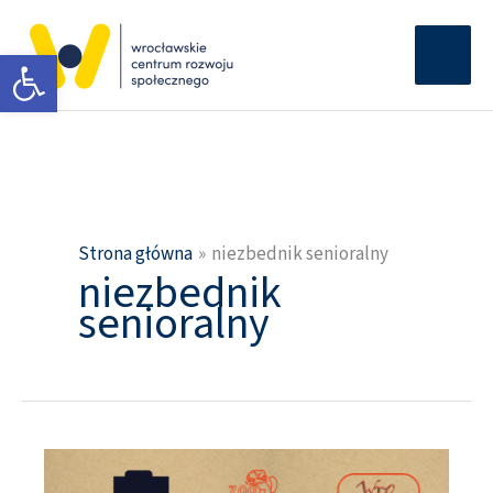
Przejdź
Głów
do
Otwórz pasek narzędzi
men
treści
Strona główna
niezbednik senioralny
niezbednik
senioralny