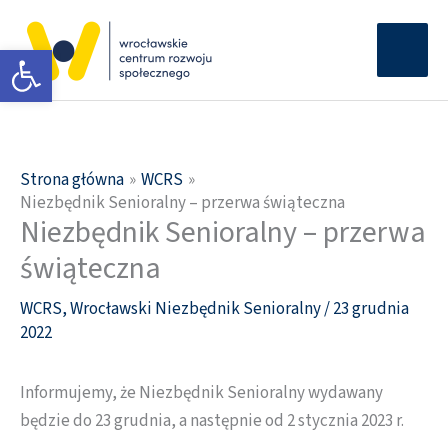
Przejdź
Głów
do
Otwórz pasek narzędzi
men
treści
Strona główna
WCRS
Niezbędnik Senioralny – przerwa świąteczna
Niezbędnik Senioralny – przerwa
świąteczna
WCRS
,
Wrocławski Niezbędnik Senioralny
/
23 grudnia
2022
Informujemy, że Niezbędnik Senioralny wydawany
będzie do 23 grudnia, a następnie od 2 stycznia 2023 r.