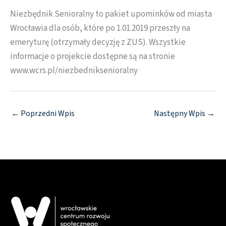
Niezbędnik Senioralny to pakiet upominków od miasta
Wrocławia dla osób, które po 1.01.2019 przeszły na
emeryturę (otrzymały decyzję z ZUS). Wszystkie
informacje o projekcie dostępne są na stronie
www.wcrs.pl/niezbedniksenioralny
←
Poprzedni Wpis
Następny Wpis
→