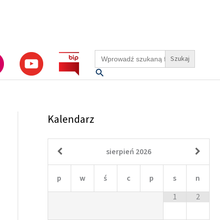
Search
for:
Szukaj
Kalendarz
sierpień
2026
p
w
ś
c
p
s
n
1
2