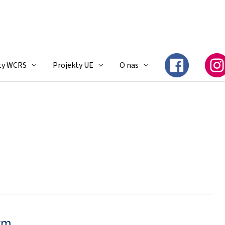
ty WCRS
Projekty UE
O nas
ym