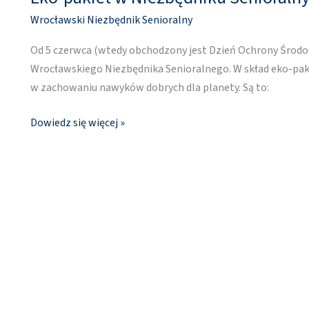
pakiet
Wrocławski Niezbędnik Senioralny
w
Niezbędniku
Od 5 czerwca (wtedy obchodzony jest Dzień Ochrony Środowi
Senioralnym
Wrocławskiego Niezbędnika Senioralnego. W skład eko-pak
w zachowaniu nawyków dobrych dla planety. Są to:
Dowiedz się więcej »