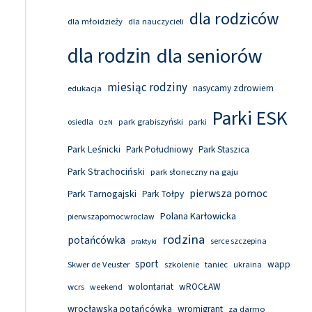
dla rodziców
dla młoidzieży
dla nauczycieli
dla rodzin
dla seniorów
miesiąc rodziny
nasycamy zdrowiem
edukacja
Parki ESK
park grabiszyński
osiedla
parki
OzN
Park Leśnicki
Park Południowy
Park Staszica
Park Strachociński
park słoneczny na gaju
pierwsza pomoc
Park Tarnogajski
Park Tołpy
Polana Karłowicka
pierwszapomocwroclaw
rodzina
potańcówka
serce szczepina
praktyki
sport
wapp
Skwer de Veuster
szkolenie
taniec
ukraina
wolontariat
wROCŁAW
wcrs
weekend
wrocławska potańcówka
wromigrant
za darmo