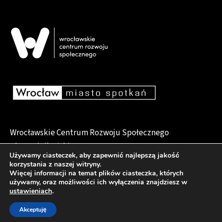
Wrocławskie Centrum Rozwoju Społecznego
pl. Dominikański 6, 50-159 Wrocław
Używamy ciasteczek, aby zapewnić najlepszą jakość
korzystania z naszej witryny.
Więcej informacji na temat plików ciasteczka, których
używamy, oraz możliwości ich wyłączenia znajdziesz w
Deklaracja dostępności
ustawieniach
.
Akceptuję