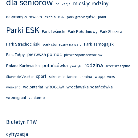
dla seniorów
miesiąc rodziny
edukacja
nasycamy zdrowiem
park grabiszyński
osiedla
parki
OzN
Parki ESK
Park Leśnicki
Park Południowy
Park Staszica
Park Tarnogajski
Park Strachociński
park słoneczny na gaju
pierwsza pomoc
Park Tołpy
pierwszapomocwroclaw
rodzina
potańcówka
Polana Karłowicka
serce szczepina
praktyki
sport
wapp
Skwer de Veuster
szkolenie
taniec
wcrs
ukraina
wolontariat
wROCŁAW
wrocławska potańcówka
weekend
wromigrant
za darmo
Biuletyn PTW
cyfryzacja