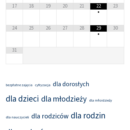
17
18
19
20
21
22
23
•
24
25
26
27
28
29
30
•
31
dla dorosłych
cyfryzacja
bezpłatne zajęcia
dla dzieci
dla młodzieży
dla młoidzieży
dla rodzin
dla rodziców
dla nauczycieli