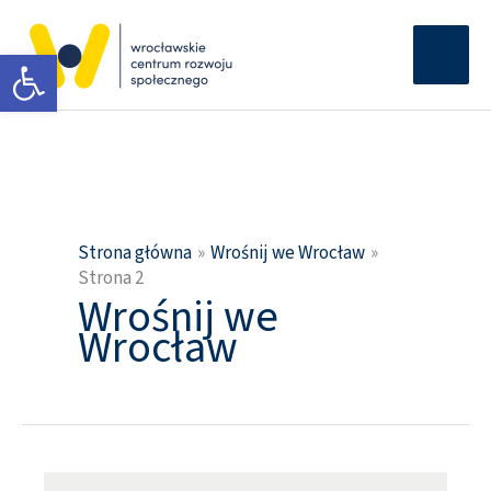
Przejdź
Głów
do
Otwórz pasek narzędzi
men
treści
Strona główna
Wrośnij we Wrocław
Strona 2
Wrośnij we
Wrocław