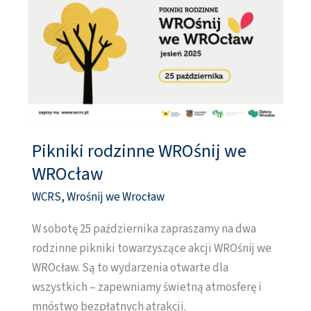
Pikniki rodzinne WROśnij we
Pikniki
rodzinne
WROcław
WROśnij
WCRS
,
Wrośnij we Wrocław
we
WROcław
W sobotę 25 października zapraszamy na dwa
rodzinne pikniki towarzyszące akcji WROśnij we
WROcław. Są to wydarzenia otwarte dla
wszystkich – zapewniamy świetną atmosferę i
mnóstwo bezpłatnych atrakcji.