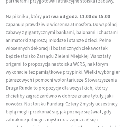
partnerami przygotowali atrakcyjne stoiska i zabawy.
Na pikniku, który
potrwa od godz. 11.00 do 15.00
zapanuje prawdziwie wiosenna atmosfera. Do wspólnej
zabawy z gigantycznymi bańkami, balonami i chustami
animatorki zaproszą młodsze i starsze dzieci. Pełne
wiosennych dekoracji i botanicznych ciekawostek
będzie stoisko Zarządu Zieleni Miejskiej. Warsztaty
origami to propozycja na stoisku WCRS, na którym
wykonacie też pamiątkowe przypinki. Wielki wybór gier
planszowych i pomocni wolontariusze Stowarzyszenia
Druga Runda to propozycja dla wszystkich, którzy
chcieliby zagrać zarówno w dobrze znane tytuły, jak i
nowości. Na stoisku Fundacji Cztery Zmysły uczestnicy
będą mogli przekonać się, jak poznaje się świat, gdy
zabraknie jednego zmysłu oraz zapoznać się z