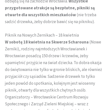
odbędą się na zachodzie Wrocławia.
Wszystkie
przygotowane atrakcje są bezpłatne, pikniki są
otwarte dla wszystkich mieszkańców
(nie trzeba
sadzić drzewka, żeby dobrze bawić się na pikniku).
Piknik na Nowych Żernikach – 18 kwietnia
W sobotę 18 kwietnia na Skwerze Scharouna
(Nowe
Żerniki), rodziny najmłodszych Wrocławianek i
Wrocławian posadzą 150 drzew i krzewów, żeby
upamiętnić przyjście na świat dziecka. To dobra okazja
do świętowania nie tylko w gronie bliskich, ale również
przyjaciół czy sąsiadów. Sadzenie drzewek to tylko
jeden powód do spotkania, kolejnym jest wiosenny
piknik, otwarty dla wszystkich chętnych osób.
Organizatorzy – Wrocławskie Centrum Rozwoju
Społecznego i Zarząd Zieleni Miejskiej – wraz z