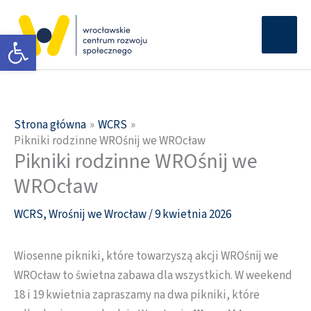
Przejdź
Głów
do
Otwórz pasek narzędzi
men
treści
Strona główna
WCRS
Pikniki rodzinne WROśnij we WROcław
Pikniki rodzinne WROśnij we
WROcław
WCRS
,
Wrośnij we Wrocław
/
9 kwietnia 2026
Wiosenne pikniki, które towarzyszą akcji WROśnij we
WROcław to świetna zabawa dla wszystkich. W weekend
18 i 19 kwietnia zapraszamy na dwa pikniki, które