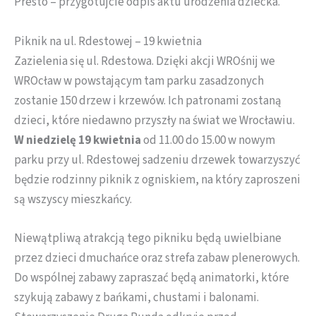
Presto – przygotujcie odpis aktu urodzenia dziecka.
Piknik na ul. Rdestowej – 19 kwietnia
Zazielenia się ul. Rdestowa. Dzięki akcji WROśnij we
WROcław w powstającym tam parku zasadzonych
zostanie 150 drzew i krzewów. Ich patronami zostaną
dzieci, które niedawno przyszły na świat we Wrocławiu.
W niedzielę 19 kwietnia
od 11.00 do 15.00 w nowym
parku przy ul. Rdestowej sadzeniu drzewek towarzyszyć
będzie rodzinny piknik z ogniskiem, na który zaproszeni
są wszyscy mieszkańcy.
Niewątpliwą atrakcją tego pikniku będą uwielbiane
przez dzieci dmuchańce oraz strefa zabaw plenerowych.
Do wspólnej zabawy zapraszać będą animatorki, które
szykują zabawy z bańkami, chustami i balonami.