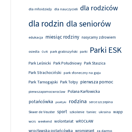
dla rodziców
dla młoidzieży
dla nauczycieli
dla rodzin
dla seniorów
miesiąc rodziny
nasycamy zdrowiem
edukacja
Parki ESK
park grabiszyński
osiedla
parki
OzN
Park Leśnicki
Park Południowy
Park Staszica
Park Strachociński
park słoneczny na gaju
pierwsza pomoc
Park Tarnogajski
Park Tołpy
Polana Karłowicka
pierwszapomocwroclaw
rodzina
potańcówka
serce szczepina
praktyki
sport
wapp
Skwer de Veuster
szkolenie
taniec
ukraina
wolontariat
wROCŁAW
wcrs
weekend
wrocławska potańcówka
wromigrant
za darmo