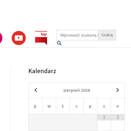
Search
for:
Szukaj
Kalendarz
sierpień
2026
p
w
ś
c
p
s
n
1
2