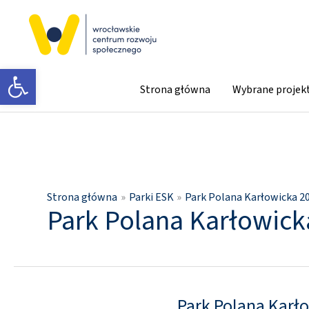
Przejdź
do
treści
Otwórz pasek narzędzi
Strona główna
Wybrane projek
Strona główna
Parki ESK
Park Polana Karłowicka 2
Park Polana Karłowick
Park Polana Karł
Park