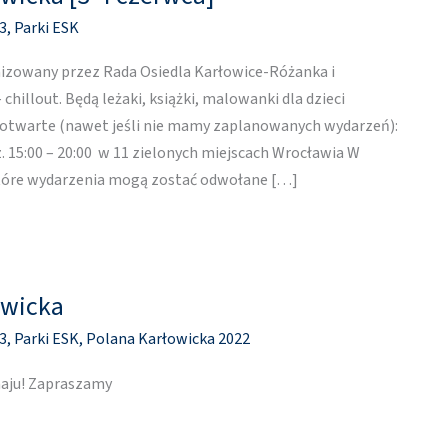
3
,
Parki ESK
anizowany przez Rada Osiedla Karłowice-Różanka i
 chillout. Będą leżaki, książki, malowanki dla dzieci
ą otwarte (nawet jeśli nie mamy zaplanowanych wydarzeń):
. 15:00 – 20:00 w 11 zielonych miejscach Wrocławia W
które wydarzenia mogą zostać odwołane […]
owicka
3
,
Parki ESK
,
Polana Karłowicka 2022
maju! Zapraszamy