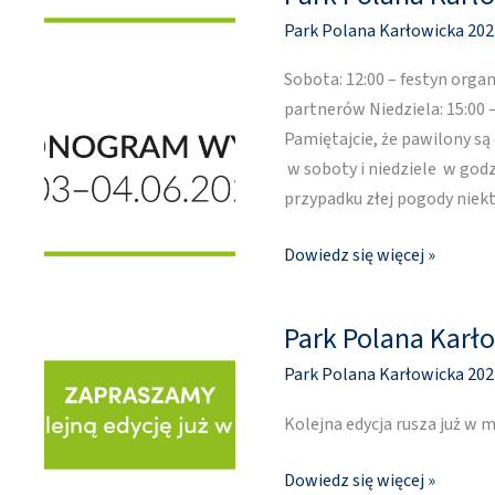
Polana
Park Polana Karłowicka 202
Karłowicka
[3-
Sobota: 12:00 – festyn org
4
partnerów Niedziela: 15:00 –
czerwca]
Pamiętajcie, że pawilony s
w soboty i niedziele w godz
przypadku złej pogody nie
Dowiedz się więcej »
Park Polana Karł
Park
Polana
Park Polana Karłowicka 202
Karłowicka
Kolejna edycja rusza już w 
Dowiedz się więcej »