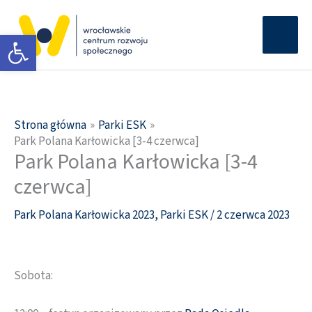
Przejdź
Głów
do
Otwórz pasek narzędzi
men
treści
Strona główna
Parki ESK
Park Polana Karłowicka [3-4 czerwca]
Park Polana Karłowicka [3-4
czerwca]
Park Polana Karłowicka 2023
,
Parki ESK
/
2 czerwca 2023
Sobota: