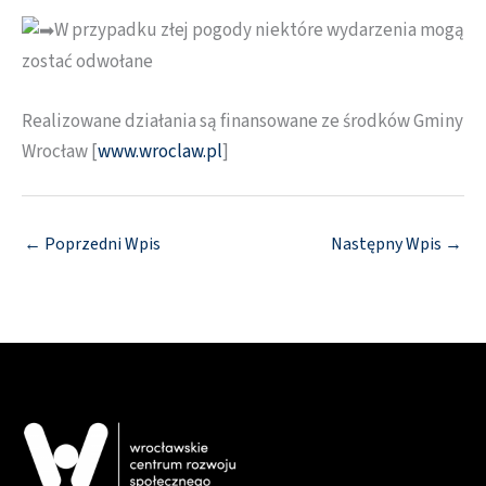
W przypadku złej pogody niektóre wydarzenia mogą
zostać odwołane
Realizowane działania są finansowane ze środków Gminy
Wrocław [
www.wroclaw.pl
]
←
Poprzedni Wpis
Następny Wpis
→