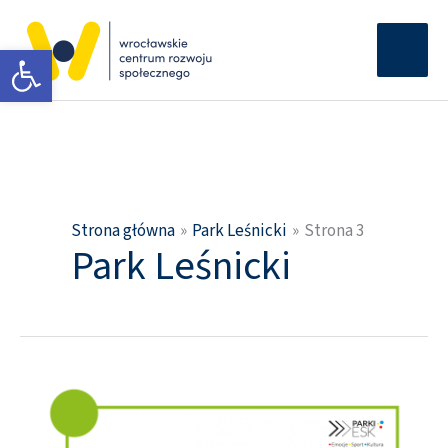
Przejdź
Głów
do
Otwórz pasek narzędzi
men
treści
Strona główna
Park Leśnicki
Strona 3
Park Leśnicki