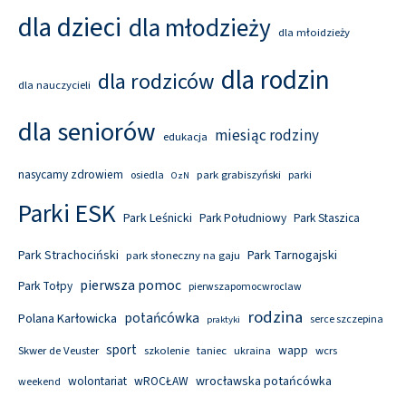
dla dzieci
dla młodzieży
dla młoidzieży
dla rodzin
dla rodziców
dla nauczycieli
dla seniorów
miesiąc rodziny
edukacja
nasycamy zdrowiem
park grabiszyński
osiedla
parki
OzN
Parki ESK
Park Leśnicki
Park Południowy
Park Staszica
Park Tarnogajski
Park Strachociński
park słoneczny na gaju
pierwsza pomoc
Park Tołpy
pierwszapomocwroclaw
rodzina
potańcówka
Polana Karłowicka
serce szczepina
praktyki
sport
wapp
Skwer de Veuster
szkolenie
taniec
wcrs
ukraina
wolontariat
wROCŁAW
wrocławska potańcówka
weekend