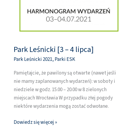
Park Leśnicki [3 – 4 lipca]
Park
Leśnicki
Park Leśnicki 2021
,
Parki ESK
[3
Pamiętajcie, że pawilony są otwarte (nawet jeśli
–
nie mamy zaplanowanych wydarzeń): w soboty i
4
niedziele w godz. 15.00 – 20.00 w 8 zielonych
lipca]
miejscach Wrocławia W przypadku złej pogody
niektóre wydarzenia mogą zostać odwołane.
Dowiedz się więcej »