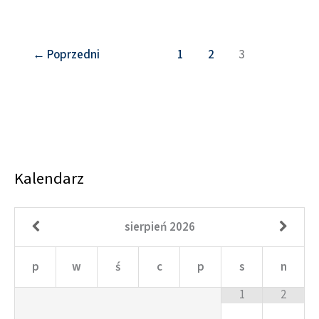
←
Poprzedni
1
2
3
Kalendarz
sierpień
2026
p
w
ś
c
p
s
n
1
2