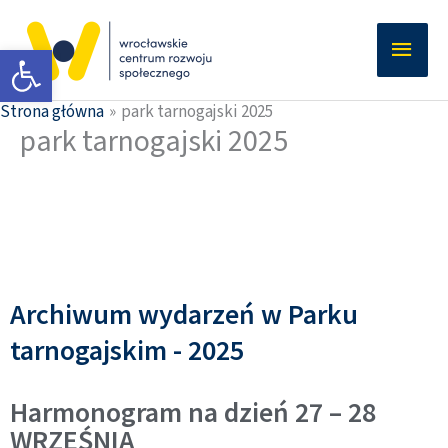
Przejdź
Głów
do
Otwórz pasek narzędzi
men
treści
Strona główna
park tarnogajski 2025
park tarnogajski 2025
Archiwum wydarzeń w Parku
tarnogajskim - 2025
Harmonogram na dzień 27 – 28
WRZEŚNIA