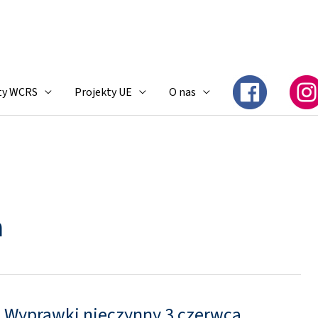
ty WCRS
Projekty UE
O nas
a
 Wyprawki nieczynny 3 czerwca