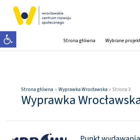
Przejdź
do
treści
Otwórz pasek narzędzi
Strona główna
Wybrane projek
Strona główna
Wyprawka Wrocławska
Strona 3
Wyprawka Wrocławsk
Punkt wydawania
Punkt