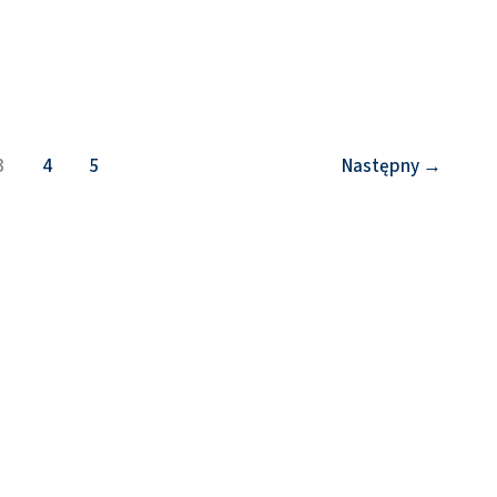
3
4
5
Następny
→