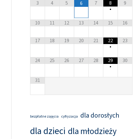
3
4
5
7
8
9
6
•
10
11
12
13
14
15
16
17
18
19
20
21
22
23
•
24
25
26
27
28
29
30
•
31
dla dorosłych
cyfryzacja
bezpłatne zajęcia
dla dzieci
dla młodzieży