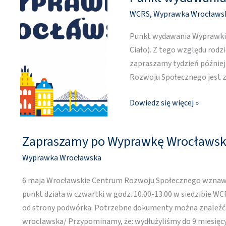
wydawania
WCRS
,
Wyprawka Wrocławs
Wyprawki
nieczynny
Punkt wydawania Wyprawki W
3
Ciało). Z tego względu rodz
czerwca
zapraszamy tydzień później
Rozwoju Społecznego jest 
Dowiedz się więcej »
Zapraszamy po Wyprawkę Wrocławs
Zapraszamy
po
Wyprawka Wrocławska
Wyprawkę
Wrocławską
6 maja Wrocławskie Centrum Rozwoju Społecznego wznawia
punkt działa w czwartki w godz. 10.00-13.00 w siedzibie WC
od strony podwórka. Potrzebne dokumenty można znaleźć 
wroclawska/ Przypominamy, że: wydłużyliśmy do 9 miesięc