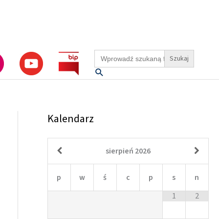
Search
for:
Szukaj
Kalendarz
sierpień
2026
p
w
ś
c
p
s
n
1
2