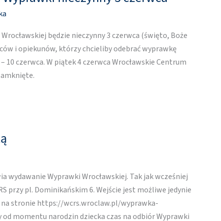
ka
rocławskiej będzie nieczynny 3 czerwca (święto, Boże
iców i opiekunów, którzy chcieliby odebrać wyprawkę
 – 10 czerwca. W piątek 4 czerwca Wrocławskie Centrum
zamknięte.
ką
 wydawanie Wyprawki Wrocławskiej. Tak jak wcześniej
RS przy pl. Dominikańskim 6. Wejście jest możliwe jedynie
na stronie https://wcrs.wroclaw.pl/wyprawka-
y od momentu narodzin dziecka czas na odbiór Wyprawki