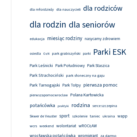
dla rodziców
dla młoidzieży
dla nauczycieli
dla rodzin
dla seniorów
miesiąc rodziny
nasycamy zdrowiem
edukacja
Parki ESK
park grabiszyński
osiedla
parki
OzN
Park Leśnicki
Park Południowy
Park Staszica
Park Strachociński
park słoneczny na gaju
pierwsza pomoc
Park Tarnogajski
Park Tołpy
Polana Karłowicka
pierwszapomocwroclaw
rodzina
potańcówka
serce szczepina
praktyki
sport
wapp
Skwer de Veuster
szkolenie
taniec
ukraina
wolontariat
wROCŁAW
wcrs
weekend
wrocławska potańcówka
wromigrant
za darmo