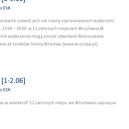
ki ESK
ą otwarte (nawet jeśli nie mamy zaplanowanych wydarzeń):
. 15:00 – 20:00 w 12 zielonych miejscach Wrocławia W
które wydarzenia mogą zostać odwołane Realizowane
wane ze środków Gminy Wrocław [www.wroclaw.pl]
 [1-2.06]
ki ESK
as w weekend? 12 zielonych miejsc we Wrocławiu zaprasza!