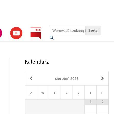
Search
for:
Szukaj
Kalendarz
sierpień
2026
p
w
ś
c
p
s
n
1
2