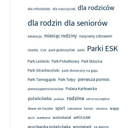
dla rodziców
dla młoidzieży
dla nauczycieli
dla rodzin
dla seniorów
miesiąc rodziny
nasycamy zdrowiem
edukacja
Parki ESK
park grabiszyński
osiedla
parki
OzN
Park Leśnicki
Park Południowy
Park Staszica
Park Strachociński
park słoneczny na gaju
pierwsza pomoc
Park Tarnogajski
Park Tołpy
Polana Karłowicka
pierwszapomocwroclaw
rodzina
potańcówka
serce szczepina
praktyki
sport
wapp
Skwer de Veuster
szkolenie
taniec
ukraina
wolontariat
wROCŁAW
wcrs
weekend
wrocławska potańcówka
wromigrant
za darmo