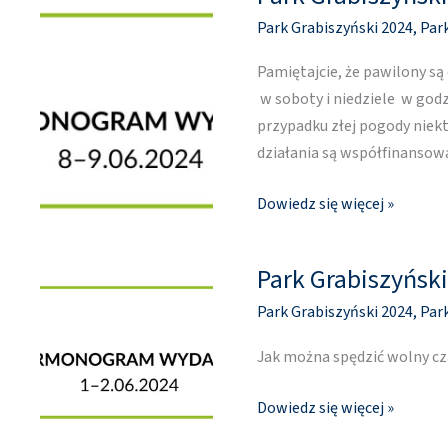
Grabiszyński
Park Grabiszyński 2024
,
Par
[8-
9.06]
Pamiętajcie, że pawilony s
w soboty i niedziele w godz
przypadku złej pogody nie
działania są współfinanso
Dowiedz się więcej »
Park Grabiszyński
Park
Grabiszyński
Park Grabiszyński 2024
,
Par
[1-
2.06]
Jak można spędzić wolny cz
Dowiedz się więcej »