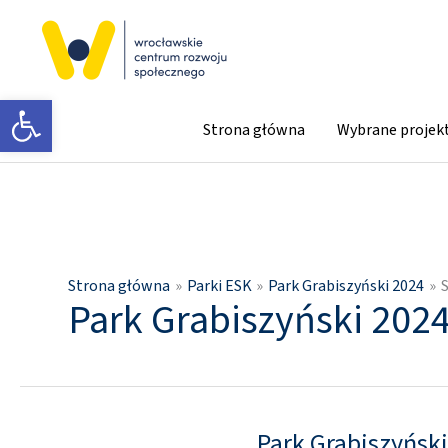
Przejdź
do
treści
Otwórz pasek narzędzi
Strona główna
Wybrane projek
Strona główna
Parki ESK
Park Grabiszyński 2024
Park Grabiszyński 202
Park Grabiszyński
Park