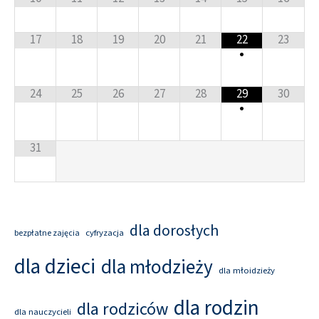
17
18
19
20
21
22
23
•
24
25
26
27
28
29
30
•
31
dla dorosłych
cyfryzacja
bezpłatne zajęcia
dla dzieci
dla młodzieży
dla młoidzieży
dla rodzin
dla rodziców
dla nauczycieli