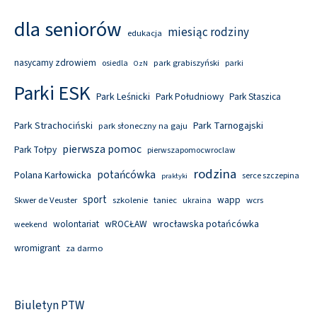
dla seniorów
miesiąc rodziny
edukacja
nasycamy zdrowiem
park grabiszyński
osiedla
parki
OzN
Parki ESK
Park Leśnicki
Park Południowy
Park Staszica
Park Tarnogajski
Park Strachociński
park słoneczny na gaju
pierwsza pomoc
Park Tołpy
pierwszapomocwroclaw
rodzina
potańcówka
Polana Karłowicka
serce szczepina
praktyki
sport
wapp
Skwer de Veuster
szkolenie
taniec
wcrs
ukraina
wolontariat
wROCŁAW
wrocławska potańcówka
weekend
wromigrant
za darmo
Biuletyn PTW