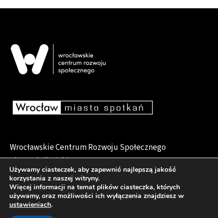
Wrocławskie Centrum Rozwoju Społecznego
pl. Dominikański 6, 50-159 Wrocław
Używamy ciasteczek, aby zapewnić najlepszą jakość
korzystania z naszej witryny.
Więcej informacji na temat plików ciasteczka, których
używamy, oraz możliwości ich wyłączenia znajdziesz w
Deklaracja dostępności
ustawieniach
.