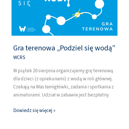
Gra terenowa „Podziel się wodą”
Gra
terenowa
WCRS
„Podziel
W piątek 20 sierpnia organizujemy grę terenową
się
dla dzieci (z opiekunami) z wodą w roli głównej.
wodą”
Czekają na Was łamigłówki, zadania i spotkania z
animatorami. Udział w zabawie jest bezpłatny.
Dowiedz się więcej »