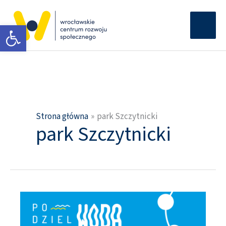
Przejdź
Głów
do
Otwórz pasek narzędzi
men
treści
Strona główna
park Szczytnicki
park Szczytnicki