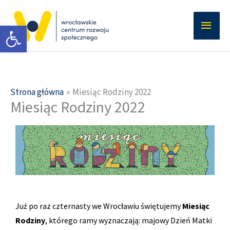
Przejdź
Głów
do
Otwórz pasek narzędzi
men
treści
Strona główna
Miesiąc Rodziny 2022
Miesiąc Rodziny 2022
Już po raz czternasty we Wrocławiu świętujemy
Miesiąc
Rodziny
, którego ramy wyznaczają: majowy Dzień Matki