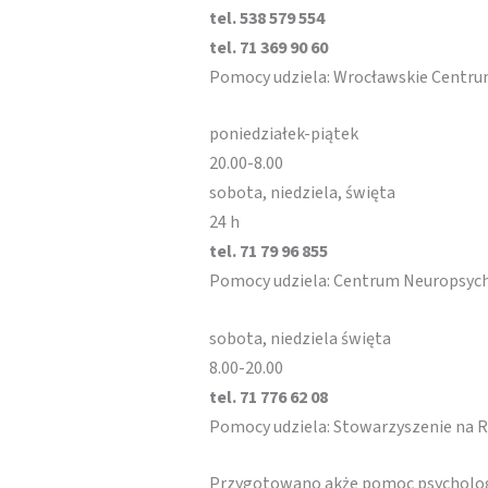
tel. 538 579 554
tel. 71 369 90 60
Pomocy udziela: Wrocławskie Centru
poniedziałek-piątek
20.00-8.00
sobota, niedziela, święta
24 h
tel. 71 79 96 855
Pomocy udziela: Centrum Neuropsych
sobota, niedziela święta
8.00-20.00
tel. 71 776 62 08
Pomocy udziela: Stowarzyszenie na 
Przygotowano akże pomoc psycholog