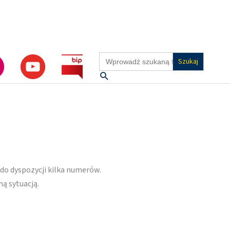
Search
for:
Szukaj
do dyspozycji kilka numerów.
ą sytuacją.