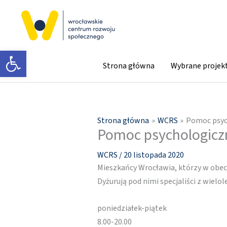
Przejdź
do
treści
Otwórz pasek narzędzi
Strona główna
Wybrane projek
Strona główna
WCRS
Pomoc psyc
Pomoc psychologicz
WCRS
/
20 listopada 2020
Mieszkańcy Wrocławia, którzy w obecn
Dyżurują pod nimi specjaliści z wiel
poniedziałek-piątek
8.00-20.00