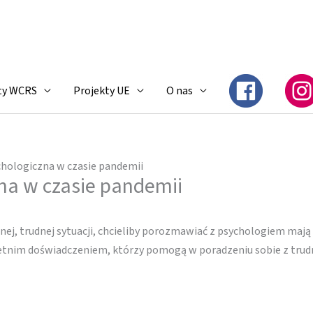
ty WCRS
Projekty UE
O nas
hologiczna w czasie pandemii
na w czasie pandemii
ej, trudnej sytuacji, chcieliby porozmawiać z psychologiem mają 
oletnim doświadczeniem, którzy pomogą w poradzeniu sobie z trudn