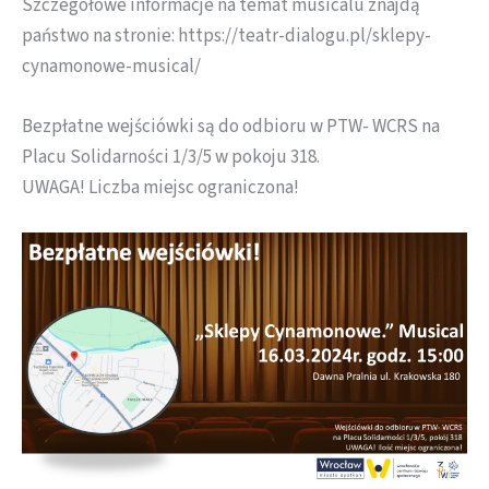
Szczegółowe informacje na temat musicalu znajdą
państwo na stronie: https://teatr-dialogu.pl/sklepy-
cynamonowe-musical/
Bezpłatne wejściówki są do odbioru w PTW- WCRS na
Placu Solidarności 1/3/5 w pokoju 318.
UWAGA! Liczba miejsc ograniczona!