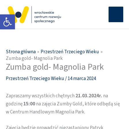
Przejdź
Głów
do
Otwórz pasek narzędzi
men
treści
Strona główna
Przestrzeń Trzeciego Wieku
Zumba gold- Magnolia Park
Zumba gold- Magnolia Park
Przestrzeń Trzeciego Wieku
/
14 marca 2024
Zapraszamy wszystkich chętnych
21.03.2024r.
na
godzinę
15:00
na zajęcia Zumby Gold, które odbędą się
w Centrum Handlowym Magnolia Park.
Zajęcia będzie prowadzić niezastąpiony Patryk