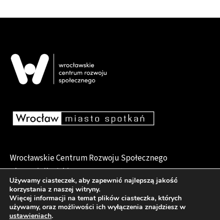
Wrocławskie Centrum Rozwoju Społecznego
pl. Dominikański 6, 50-159 Wrocław
Używamy ciasteczek, aby zapewnić najlepszą jakość
korzystania z naszej witryny.
Więcej informacji na temat plików ciasteczka, których
używamy, oraz możliwości ich wyłączenia znajdziesz w
Deklaracja dostępności
ustawieniach
.