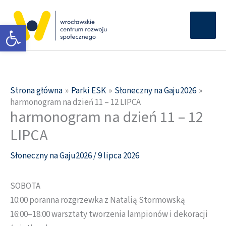
Przejdź
Głów
do
Otwórz pasek narzędzi
men
treści
Strona główna
Parki ESK
Słoneczny na Gaju2026
harmonogram na dzień 11 – 12 LIPCA
harmonogram na dzień 11 – 12
LIPCA
Słoneczny na Gaju2026
/
9 lipca 2026
SOBOTA
10:00 poranna rozgrzewka z Natalią Stormowską
16:00–18:00 warsztaty tworzenia lampionów i dekoracji