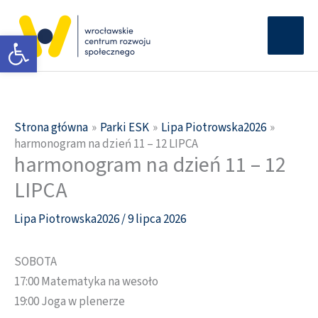
Przejdź
Głów
do
Otwórz pasek narzędzi
men
treści
Strona główna
Parki ESK
Lipa Piotrowska2026
harmonogram na dzień 11 – 12 LIPCA
harmonogram na dzień 11 – 12
LIPCA
Lipa Piotrowska2026
/
9 lipca 2026
SOBOTA
17:00 Matematyka na wesoło
19:00 Joga w plenerze