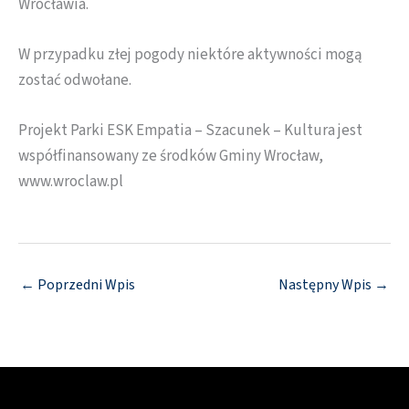
Wrocławia.
W przypadku złej pogody niektóre aktywności mogą
zostać odwołane.
Projekt Parki ESK Empatia – Szacunek – Kultura jest
współfinansowany ze środków Gminy Wrocław,
www.wroclaw.pl
←
Poprzedni Wpis
Następny Wpis
→