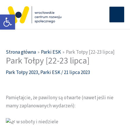
Przejdź
Głów
do
Otwórz pasek narzędzi
men
treści
Strona główna
Parki ESK
Park Tołpy [22-23 lipca]
Park Tołpy [22-23 lipca]
Park Tołpy 2023
,
Parki ESK
/
21 lipca 2023
Pamiętajcie, że pawilony są otwarte (nawet jeśli nie
mamy zaplanowanych wydarzeń):
w soboty i niedziele