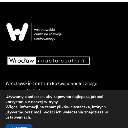
Wrocławskie Centrum Rozwoju Społecznego
pl. Dominikański 6, 50-159 Wrocław
Używamy ciasteczek, aby zapewnić najlepszą jakość
korzystania z naszej witryny.
Więcej informacji na temat plików ciasteczka, których
używamy, oraz możliwości ich wyłączenia znajdziesz w
Deklaracja dostępności
ustawieniach
.