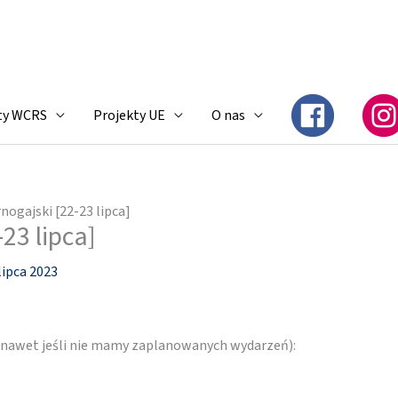
ty WCRS
Projekty UE
O nas
nogajski [22-23 lipca]
23 lipca]
lipca 2023
 (nawet jeśli nie mamy zaplanowanych wydarzeń):