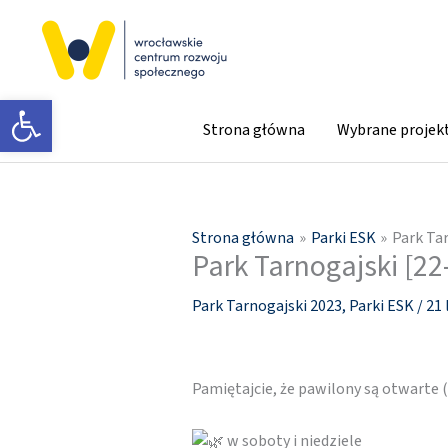
Przejdź
do
treści
Otwórz pasek narzędzi
Strona główna
Wybrane projek
Strona główna
Parki ESK
Park Tar
Park Tarnogajski [22-
Park Tarnogajski 2023
,
Parki ESK
/
21 
Pamiętajcie, że pawilony są otwarte
w soboty i niedziele