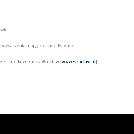
awia
re wydarzenia mogą zostać odwołane
ne ze środków Gminy Wrocław [
www.wroclaw.pl
]