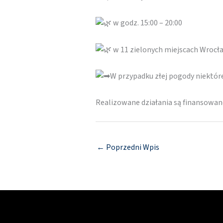
w godz. 15:00 – 20:00
w 11 zielonych miejscach Wrocł
W przypadku złej pogody niektó
Realizowane działania są finansowa
←
Poprzedni Wpis