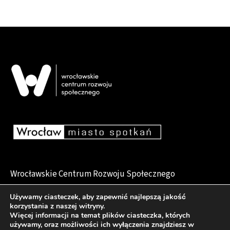
Wrocławskie Centrum Rozwoju Społecznego
pl. Dominikański 6, 50-159 Wrocław
Używamy ciasteczek, aby zapewnić najlepszą jakość
korzystania z naszej witryny.
Więcej informacji na temat plików ciasteczka, których
używamy, oraz możliwości ich wyłączenia znajdziesz w
Deklaracja dostępności