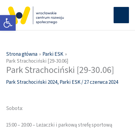
Przejdź
Głów
do
Otwórz pasek narzędzi
men
treści
Strona główna
Parki ESK
Park Strachociński [29-30.06]
Park Strachociński [29-30.06]
Park Strachociński 2024
,
Parki ESK
/
27 czerwca 2024
Sobota:
15:00 – 20:00 – Leżaczki i parkową strefę sportową