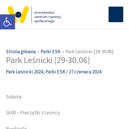
Przejdź
Głów
do
Otwórz pasek narzędzi
men
treści
Strona główna
Parki ESK
Park Leśnicki [29-30.06]
Park Leśnicki [29-30.06]
Park Leśnicki 2024
,
Parki ESK
/
27 czerwca 2024
Sobota:
16:00 – Pieczątki z Leśnicy
Niedziela: