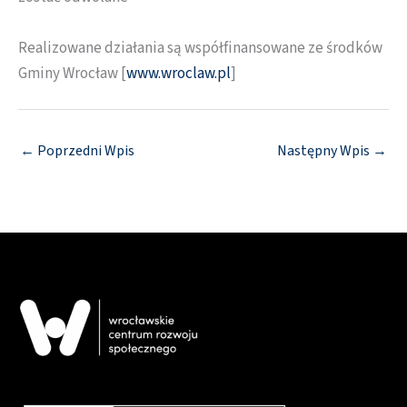
Realizowane działania są współfinansowane ze środków
Gminy Wrocław [
www.wroclaw.pl
]
←
Poprzedni Wpis
Następny Wpis
→