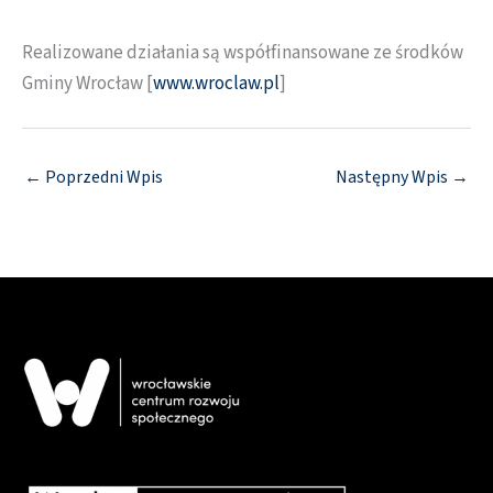
Realizowane działania są współfinansowane ze środków
Gminy Wrocław [
www.wroclaw.pl
]
←
Poprzedni Wpis
Następny Wpis
→