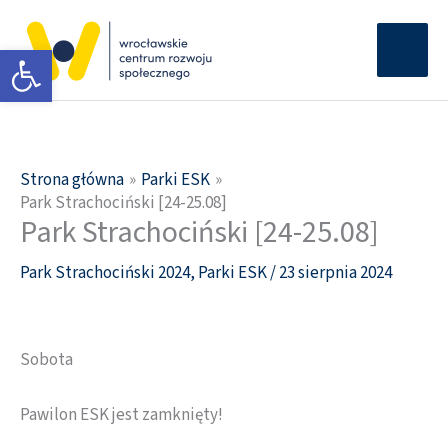
Przejdź
Głów
do
Otwórz pasek narzędzi
men
treści
Strona główna
Parki ESK
Park Strachociński [24-25.08]
Park Strachociński [24-25.08]
Park Strachociński 2024
,
Parki ESK
/
23 sierpnia 2024
Sobota
Pawilon ESK jest zamknięty!