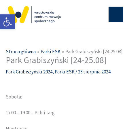
Przejdź
Głów
do
Otwórz pasek narzędzi
men
treści
Strona główna
Parki ESK
Park Grabiszyński [24-25.08]
Park Grabiszyński [24-25.08]
Park Grabiszyński 2024
,
Parki ESK
/
23 sierpnia 2024
Sobota:
17:00 – 19:00 – Pchli targ
Niedziela: