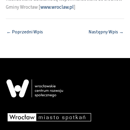
Gminy Wrocław [
www.wroclaw.pl
]
←
Poprzedni Wpis
Następny Wpis
→