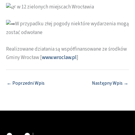
w 12 zielonych miejscach Wrocławia
W przypadku złej pogody niektóre wydarzenia mogą
zostać odwołane
Realizowane działania są współfinansowane ze środków
Gminy Wrocław [
www.wroclaw.pl
]
←
Poprzedni Wpis
Następny Wpis
→