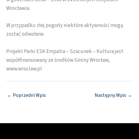
Wrocławia.
W przypadku złej pogody niektóre aktywności mogą
zostać odwołane.
Projekt Parki ESK Empatia – Szacunek – Kultura jest
współfinansowany ze środków Gminy Wrocław,
www.wroclaw.pl
←
Poprzedni Wpis
Następny Wpis
→