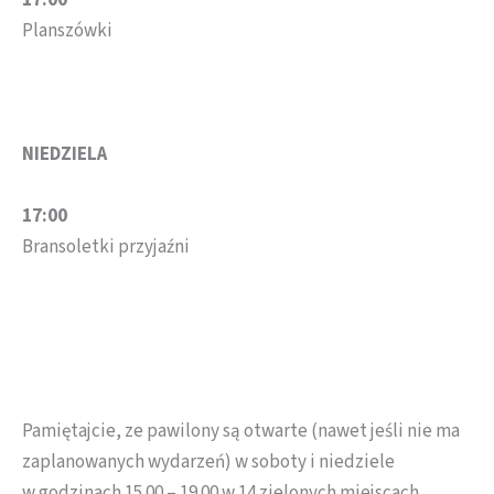
17:00
Planszówki
NIEDZIELA
17:00
Bransoletki przyjaźni
Pamiętajcie, ze pawilony są otwarte (nawet jeśli nie ma
zaplanowanych wydarzeń) w soboty i niedziele
w godzinach 15.00 – 19.00 w 14 zielonych miejscach