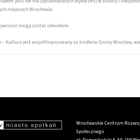
(nawet jeśli nie ma zaplanowanych wydarzeń) w soboty i niedziele
nych miejscach Wrocławia.
ktywności mogą zostać odwołane.
k – Kultura jest współfinansowany ze środków Gminy Wrocław, w
Wrocławskie Centrum Rozwo
Społecznego