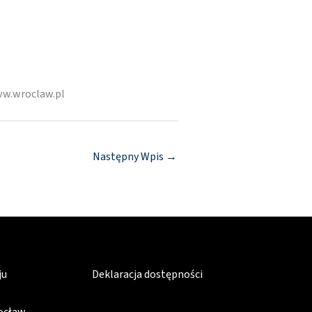
ww.wroclaw.pl
Następny Wpis
→
ju
Deklaracja dostępności