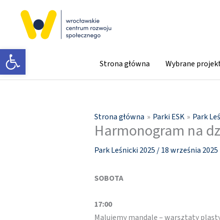
Przejdź
do
treści
Otwórz pasek narzędzi
Strona główna
Wybrane projek
Strona główna
Parki ESK
Park Leś
Harmonogram na dz
Park Leśnicki 2025
/
18 września 2025
SOBOTA
17:00
Malujemy mandale – warsztaty plast