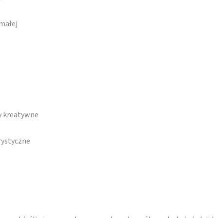
małej
y kreatywne
rystyczne