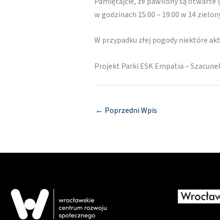
Pamiętajcie, ze pawilony są otwarte 
w godzinach 15.00 – 19.00 w 14 zielo
W przypadku złej pogody niektóre a
Projekt Parki ESK Empatia – Szacune
←
Poprzedni Wpis