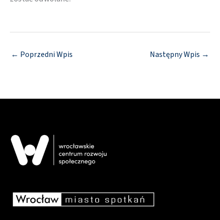
←
Poprzedni Wpis
Następny Wpis
→