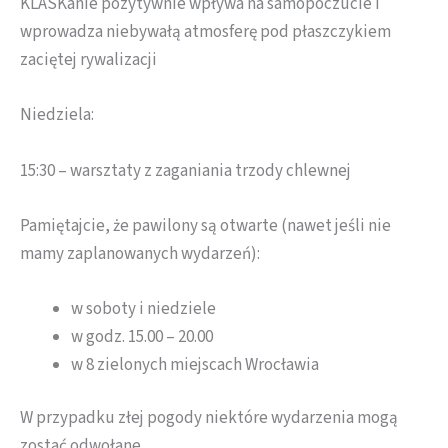
KLASKanie pozytywnie wpływa na samopoczucie i
wprowadza niebywałą atmosferę pod płaszczykiem
zaciętej rywalizacji
Niedziela:
15:30 – warsztaty z zaganiania trzody chlewnej
Pamiętajcie, że pawilony są otwarte (nawet jeśli nie
mamy zaplanowanych wydarzeń):
w soboty i niedziele
w godz. 15.00 – 20.00
w 8 zielonych miejscach Wrocławia
W przypadku złej pogody niektóre wydarzenia mogą
zostać odwołane.