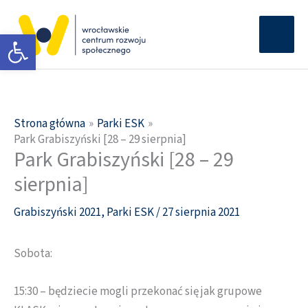
Przejdź
Głów
do
Otwórz pasek narzędzi
men
treści
Strona główna
Parki ESK
Park Grabiszyński [28 – 29 sierpnia]
Park Grabiszyński [28 – 29
sierpnia]
Grabiszyński 2021
,
Parki ESK
/
27 sierpnia 2021
Sobota:
15:30 – będziecie mogli przekonać się jak grupowe